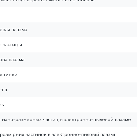
евая плазма
 частицы
ова плазма
астинки
asma
es
 нано-размерных частиц в электронно-пылевой плазме
розмірних частинок в электронно-пиловій плазмі