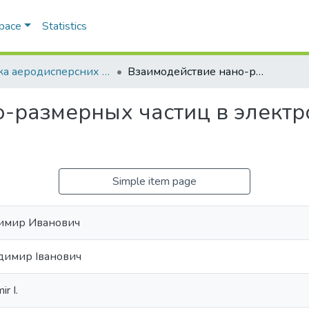
Space
Statistics
Фізика аеродисперсних систем
Взаимодействие нано-размерных частиц в электронно-пылевой плазме
о-размерных частиц в элект
Simple item page
имир Иванович
димир Іванович
r I.