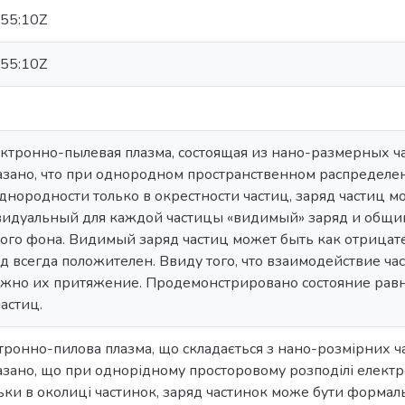
55:10Z
55:10Z
ектронно-пылевая плазма, состоящая из нано-размерных 
азано, что при однородном пространственном распределен
однородности только в окрестности частиц, заряд частиц 
видуальный для каждой частицы «видимый» заряд и общий
ого фона. Видимый заряд частиц может быть как отрицате
д всегда положителен. Ввиду того, что взаимодействие ч
ожно их притяжение. Продемонстрировано состояние рав
астиц.
тронно-пилова плазма, що складається з нано-розмірних ч
азано, що при однорідному просторовому розподілі електро
льки в околиці частинок, заряд частинок може бути формаль