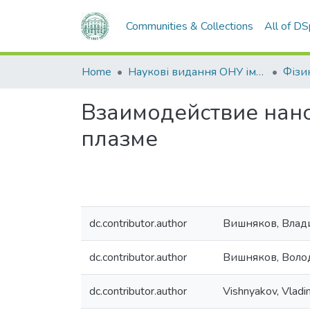
Communities & Collections
All of D
Home
Наукові видання ОНУ імені І. І. Мечникова
Взаимодействие нан
плазме
dc.contributor.author
Вишняков, Влад
dc.contributor.author
Вишняков, Воло
dc.contributor.author
Vishnyakov, Vladimi