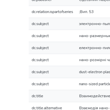
dc.relation.ispartofseries
;Вип. 53
dc.subject
электронно-пыл
dc.subject
нано-размерные
dc.subject
електронно-пил
dc.subject
нано-розмірні ч
dc.subject
dust-electron pl
dc.subject
nano-sized particl
dc.title
Взаимодействие
dc.title.alternative
Взаємодія нано-