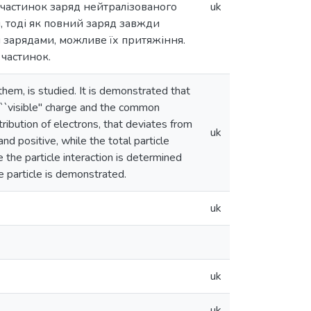
 частинок заряд нейтралізованого
uk
, тоді як повний заряд завжди
и зарядами, можливе їх притяжіння.
частинок.
hem, is studied. It is demonstrated that
e ``visible'' charge and the common
ribution of electrons, that deviates from
uk
nd positive, while the total particle
e the particle interaction is determined
e particle is demonstrated.
uk
uk
uk