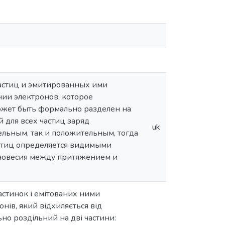
частиц и эмитированных ими
ии электронов, которое
может быть формально разделен на
 для всех частиц заряд
uk
льным, так и положительным, тогда
астиц определяется видимыми
новесия между притяжением и
астинок і емітованих ними
нів, який відхиляється від
но роздільний на дві частини: