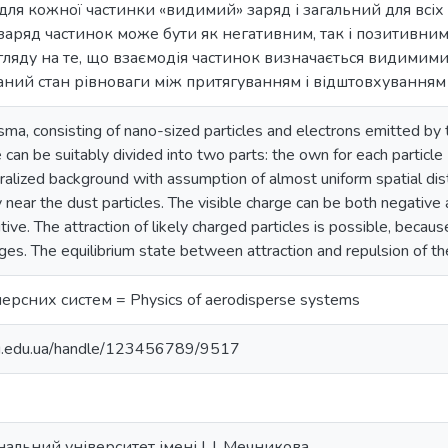
для кожної частинки «видимий» заряд і загальний для всіх
аряд частинок може бути як негативним, так і позитивним
гляду на те, що взаємодія частинок визначається видимим
ий стан рівноваги між притягуванням і відштовхуванням 
ma, consisting of nano-sized particles and electrons emitted by t
e can be suitably divided into two parts: the own for each particl
ralized background with assumption of almost uniform spatial dist
y near the dust particles. The visible charge can be both negative a
tive. The attraction of likely charged particles is possible, becaus
rges. The equilibrium state between attraction and repulsion of th
рсних систем = Physics of aerodisperse systems
nu.edu.ua/handle/123456789/9517
альний університет імені І. І. Мечникова