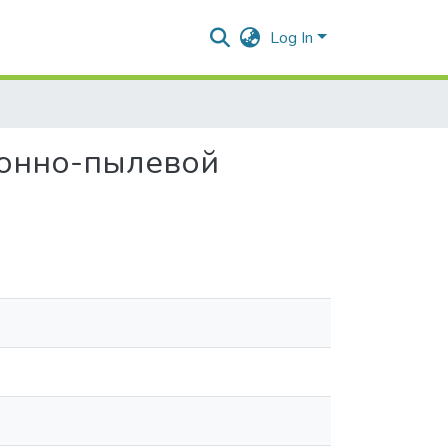
Log In
ронно-пылевой