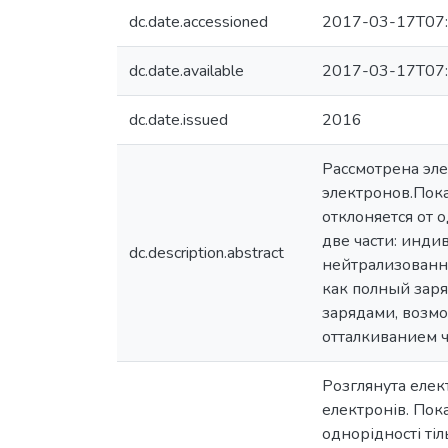
dc.date.accessioned
2017-03-17T07:
dc.date.available
2017-03-17T07:
dc.date.issued
2016
Рассмотрена эл
электронов.Пок
отклоняется от 
две части: инди
dc.description.abstract
нейтрализованн
как полный заря
зарядами, возм
отталкиванием ч
Розглянута елек
електронів. Пок
однорідності ті