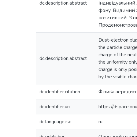
dc.description.abstract
індивідуальний 
фону. Видимий з
позитивний. З о
Продемонстрован
Dust-electron plas
the particle charg
charge of the neut
dc.description.abstract
the uniformity onl
charge is only posi
by the visible cha
dc.identifier.citation
Фізика аеродиспе
dc.identifier.uri
https://dspace.o
dc.language.iso
ru
dc.publisher
Одеський націон