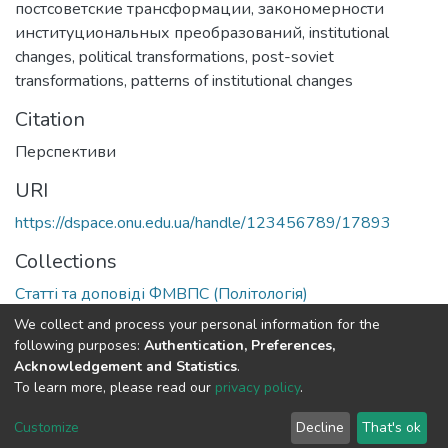
постсоветские трансформации
,
закономерности
институциональных преобразований
,
institutional
changes
,
political transformations
,
post-soviet
transformations
,
patterns of institutional changes
Citation
Перспективи
URI
https://dspace.onu.edu.ua/handle/123456789/17893
Collections
Статті та доповіді ФМВПС (Політологія)
We collect and process your personal information for the
Full item page
following purposes:
Authentication, Preferences,
Acknowledgement and Statistics
.
To learn more, please read our
privacy policy
.
DSpace software
copyright © 2009-2026
LYRASIS
Cookie
Privacy
End User
Send
Customize
Decline
That's ok
settings
policy
Agreement
Feedback