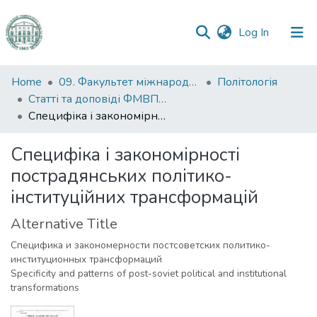
(current)
Log In
Communities
Home
09. Факультет міжнародних відносин, політології та соціології
Політологія
&
Статті та доповіді ФМВПС (Політологія)
Collections
Специфіка і закономірності пострадянських політико-інституційних трансформацій
All of DSpace
Специфіка і закономірності
пострадянських політико-
Statistics
інституційних трансформацій
Alternative Title
Специфика и закономерности постсоветских политико-
институционных трансформаций
Specificity and patterns of post-soviet political and institutional
transformations