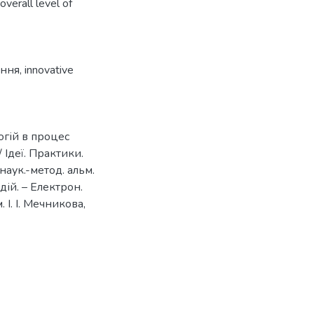
overall level of
ання
,
innovative
гій в процес
/ Ідеї. Практики.
наук.-метод. альм.
оздій. – Електрон.
. І. І. Мечникова,