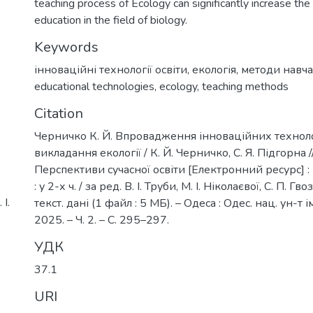
teaching process of Ecology can significantly increase the 
education in the field of biology.
Keywords
інноваційні технології освіти
,
екологія
,
методи навч
educational technologies
,
ecology
,
teaching methods
Citation
Черничко К. Й. Впровадження інноваційних техноло
викладання екології / К. Й. Черничко, С. Я. Підгорна /
Перспективи сучасної освіти [Електронний ресурс] : 
: у 2-х ч. / за ред. В. І. Труби, М. І. Ніколаєвої, С. П. Гв
І.
текст. дані (1 файл : 5 МБ). – Одеса : Одес. нац. ун-т ім
2025. – Ч. 2. – С. 295–297.
УДК
37.1
URI