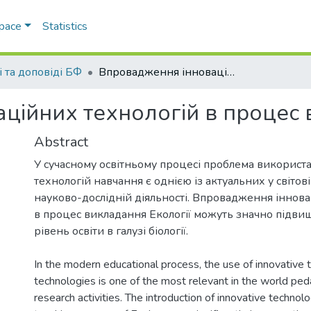
Space
Statistics
і та доповіді БФ
Впровадження інноваційних технологій в процес викладання екології
ційних технологій в процес 
Abstract
У сучасному освітньому процесі проблема використ
технологій навчання є однією із актуальних у світові
науково-дослідній діяльності. Впровадження іннов
в процес викладання Екології можуть значно підви
In the modern educational process, the use of innovative 
technologies is one of the most relevant in the world ped
research activities. The introduction of innovative technolo