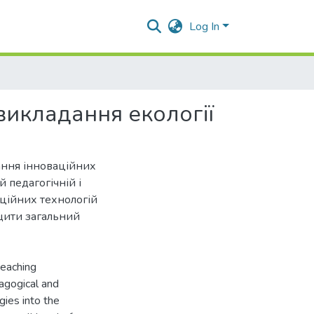
Log In
викладання екології
ання інноваційних
й педагогічній і
аційних технологій
щити загальний
teaching
agogical and
gies into the