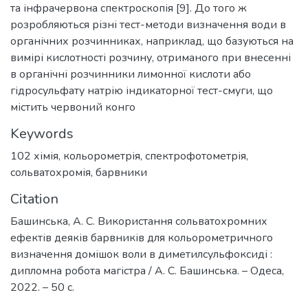
та інфрачервона спектроскопія [9]. До того ж
розробляються різні тест-методи визначення води в
органічних розчинниках, наприклад, що базуються на
вимірі кислотності розчину, отриманого при внесенні
в органічні розчинники лимонної кислоти або
гідросульфату натрію індикаторної тест-смуги, що
містить червоний конго
Keywords
102 хімія
,
кольорометрія
,
спектрофотометрія
,
сольватохромія
,
барвники
Citation
Башинська, А. С. Використання сольватохромних
ефектів деяків барвників для кольорометричного
визначення домішок воли в диметилсульфоксиді :
дипломна робота магістра / А. С. Башинська. – Одеса,
2022. – 50 с.