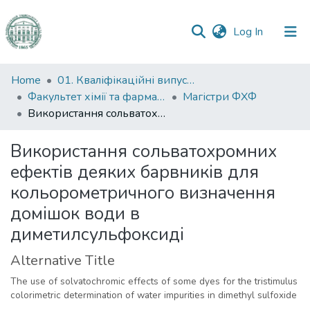
(current)
Log In
Communities
Home
01. Кваліфікаційні випускні роботи здобувачів вищої освіти
&
Факультет хімії та фармації
Магістри ФХФ
Collections
Використання сольватохромних ефектів деяких барвників для кольорометричного визначення домішок води в диметилсульфоксиді
All of DSpace
Використання сольватохромних
ефектів деяких барвників для
Statistics
кольорометричного визначення
домішок води в
диметилсульфоксиді
Alternative Title
The use of solvatochromic effects of some dyes for the tristimulus
colorimetric determination of water impurities in dimethyl sulfoxide