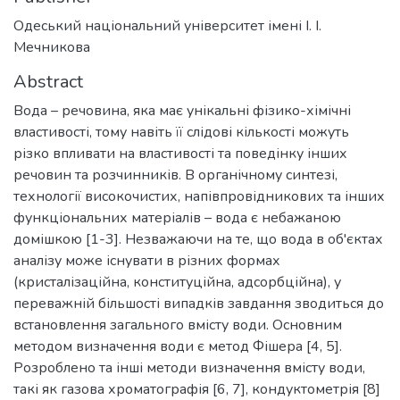
Одеський національний університет імені І. І.
Мечникова
Abstract
Вода – речовина, яка має унікальні фізико-хімічні
властивості, тому навіть її слідові кількості можуть
різко впливати на властивості та поведінку інших
речовин та розчинників. В органічному синтезі,
технології високочистих, напівпровідникових та інших
функціональних матеріалів – вода є небажаною
домішкою [1-3]. Незважаючи на те, що вода в об'єктах
аналізу може існувати в різних формах
(кристалізаційна, конституційна, адсорбційна), у
переважній більшості випадків завдання зводиться до
встановлення загального вмісту води. Основним
методом визначення води є метод Фішера [4, 5].
Розроблено та інші методи визначення вмісту води,
такі як газова хроматографія [6, 7], кондуктометрія [8]