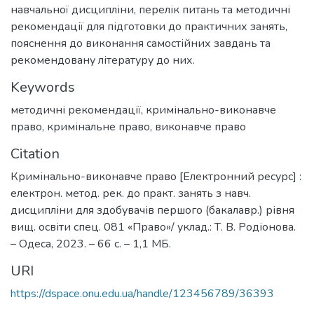
навчальної дисципліни, перелік питань та методичні
рекомендації для підготовки до практичних занять,
пояснення до виконання самостійних завдань та
рекомендовану літературу до них.
Keywords
методичні рекомендації
,
кримінально-виконавче
право
,
кримінальне право
,
виконавче право
Citation
Кримінально-виконавче право [Електронний ресурс] :
електрон. метод. рек. до практ. занять з навч.
дисципліни для здобувачів першого (бакалавр.) рівня
вищ. освіти спец. 081 «Право»/ уклад.: Т. В. Родіонова.
– Одеса, 2023. – 66 с. – 1,1 МБ.
URI
https://dspace.onu.edu.ua/handle/123456789/36393