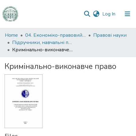
(current)
Log In
Communities
Home
04. Економіко-правовий факультет
Правові науки
&
Підручники, навчальні посібники та інші науково- та навчально-методичні праці ЕПФ (Правові науки)
Collections
Кримінально-виконавче право
All of DSpace
Кримінально-виконавче право
Statistics