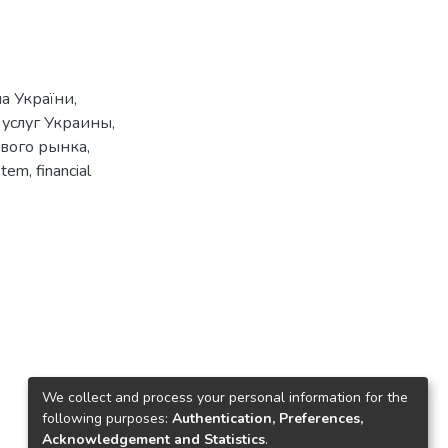
ма України
,
услуг Украины
,
ового рынка
,
stem
,
financial
We collect and process your personal information for the
following purposes:
Authentication, Preferences,
Acknowledgement and Statistics
.