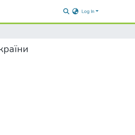
Log In
країни