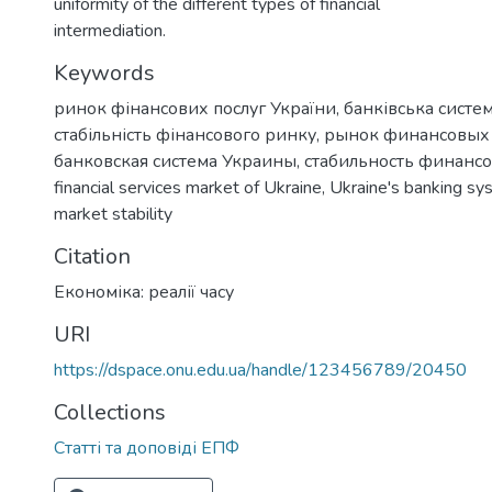
uniformity of the different types of financial
intermediation.
Keywords
ринок фінансових послуг України
,
банківська систе
стабільність фінансового ринку
,
рынок финансовых 
банковская система Украины
,
стабильность финанс
financial services market of Ukraine
,
Ukraine's banking sy
market stability
Citation
Економіка: реалії часу
URI
https://dspace.onu.edu.ua/handle/123456789/20450
Collections
Статті та доповіді ЕПФ