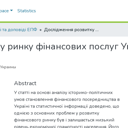
Space
Statistics
і та доповіді ЕПФ
Дослідження розвитку ринку фінансових послуг України
у ринку фінансових послуг У
 Украины
Abstract
У статті на основі аналізу історико-політичних
умов становлення фінансового посередництва в
Україні та статистичної інформації доведено, що
однією з основних проблем у розвитку
фінансового ринку був і залишається низький
рівень економічної грамотності населення. Його