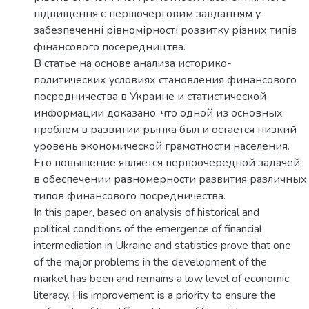
підвищення є першочерговим завданням у
забезпеченні рівномірності розвитку різних типів
фінансового посередництва.
В статье на основе анализа историко-
политических условиях становления финансового
посредничества в Украине и статистической
информации доказано, что одной из основных
проблем в развитии рынка был и остается низкий
уровень экономической грамотности населения.
Его повышение является первоочередной задачей
в обеспечении равномерности развития различных
типов финансового посредничества.
In this paper, based on analysis of historical and
political conditions of the emergence of financial
intermediation in Ukraine and statistics prove that one
of the major problems in the development of the
market has been and remains a low level of economic
literacy. His improvement is a priority to ensure the