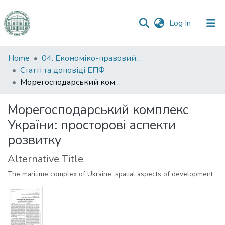
(current)
Log In
Communities
Home
04. Економіко-правовий факультет
&
Статті та доповіді ЕПФ
Collections
Морегосподарський комплекс України: просторові аспекти розвитку
All of DSpace
Морегосподарський комплекс
України: просторові аспекти
Statistics
розвитку
Alternative Title
The maritime complex of Ukraine: spatial aspects of development