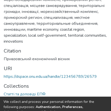
спеціалізація
,
місцеве самоврядування
,
територіальні
громади
,
інновації
,
морехозяйственный комплекс
,
приморский регион
,
специализация
,
местное
самоуправление
,
территориальные объединения
,
инновации
,
maritime economy
,
coastal region
,
specialization
,
local self-government
,
territorial communities
,
innovations
Citation
Приазовський економічний вісник
URI
https://dspace.onu.edu.ua/handle/123456789/26579
Collections
Статті та доповіді ЕПФ
We collect and process your personal information for the
Full item page
following purposes:
Authentication, Preferences,