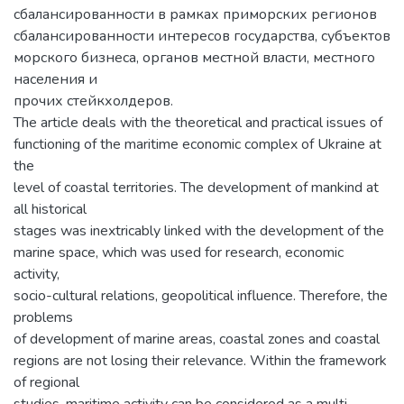
сбалансированности в рамках приморских регионов
сбалансированности интересов государства, субъектов
морского бизнеса, органов местной власти, местного
населения и
прочих стейкхолдеров.
The article deals with the theoretical and practical issues of
functioning of the maritime economic complex of Ukraine at
the
level of coastal territories. The development of mankind at
all historical
stages was inextricably linked with the development of the
marine space, which was used for research, economic
activity,
socio-cultural relations, geopolitical influence. Therefore, the
problems
of development of marine areas, coastal zones and coastal
regions are not losing their relevance. Within the framework
of regional
studies, maritime activity can be considered as a multi-