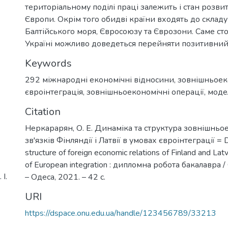
територіальному поділі праці залежить і стан розви
Європи. Окрім того обидві країни входять до склад
Балтійського моря, Євросоюзу та Єврозони. Саме ст
Україні можливо доведеться перейняти позитивний 
Keywords
292 міжнародні економічні відносини
,
зовнішньоеко
євроінтеграція
,
зовнішньоекономічні операції
,
моде
Citation
Неркарарян, О. Е. Динаміка та структура зовнішнь
зв'язків Фінляндії і Латвії в умовах євроінтеграції = 
structure of foreign economic relations of Finland and Latv
of European integration : дипломна робота бакалавра /
І.
– Одеса, 2021. – 42 с.
URI
https://dspace.onu.edu.ua/handle/123456789/33213