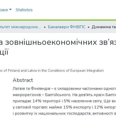
Space
Statistics
Факультет міжнародних відносин, політології та соціології
Бакалаври ФМВПС
 зовнішньоекономічних зв’язк
ції
 of Finland and Latvia in the Conditions of European Integration
Abstract
Латвія та Фінляндія – є складовими частинами одно
макрорегіонів – Балтійського. На дев'ять країн Балт
припадає 14% території і 5% населення світу. Ще в
у світовій торгівлі: майже 15% експорту і 12% імпорт
і розвитку їх національних господарств, активності