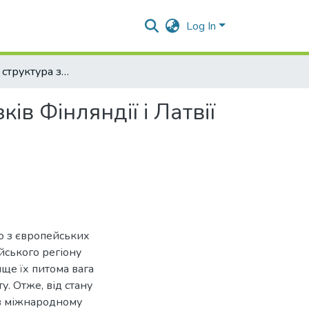
Log In
Динаміка та структура зовнішньоекономічних зв’язків Фінляндії і Латвії в умовах євроінтеграції
ів Фінляндії і Латвії
го з європейських
ійського регіону
ище їх питома вага
у. Отже, від стану
 в міжнародному