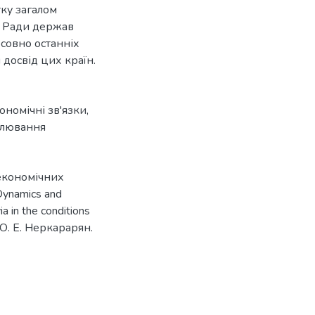
тку загалом
у Ради держав
осовно останніх
досвід цих країн.
номічні зв'язки
,
лювання
оекономічних
Dynamics and
ia in the conditions
 О. Е. Неркарарян.