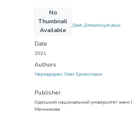
No
Files
Thumbnail
292_Nerkararyan_Oleh_Ernestovych.docx
Available
(419.18 KB)
Date
2021
Authors
Неркарарян, Олег Ернестович
Publisher
Одеський національний університет імені І. 
Мечникова