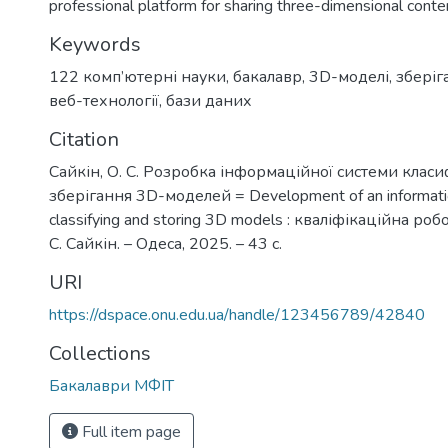
professional platform for sharing three-dimensional conte
Keywords
122 комп’ютерні науки
,
бакалавр
,
3D-моделі
,
зберіг
веб-технології
,
бази даних
Citation
Сайкін, О. С. Розробка інформаційної системи класи
зберігання 3D-моделей = Development of an informati
classifying and storing 3D models : кваліфікаційна роб
С. Сайкін. – Одеса, 2025. – 43 с.
URI
https://dspace.onu.edu.ua/handle/123456789/42840
Collections
Бакалаври МФІТ
Full item page