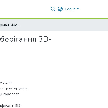
Log In
Розробка інформаційної системи класифікацій та зберігання 3D-моделей
зберігання 3D-
му для
є структурувати,
 цифрового
ифікації 3D-