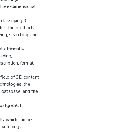
 three-dimensional
 classifying 3D
ch is the methods
ing, searching, and
t efficiently
ading,
scription, format,
 field of 3D content
echnologies, the
a database, and the
PostgreSQL,
ls, which can be
eveloping a