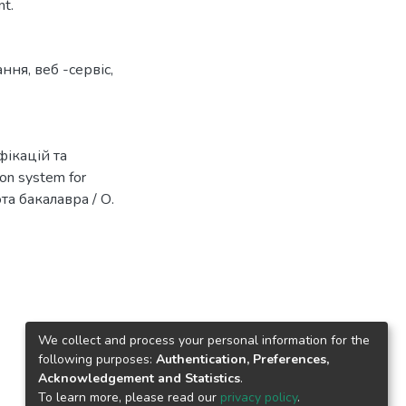
nt.
ання
,
веб -сервіс
,
фікацій та
on system for
ота бакалавра / О.
We collect and process your personal information for the
following purposes:
Authentication, Preferences,
Acknowledgement and Statistics
.
To learn more, please read our
privacy policy
.