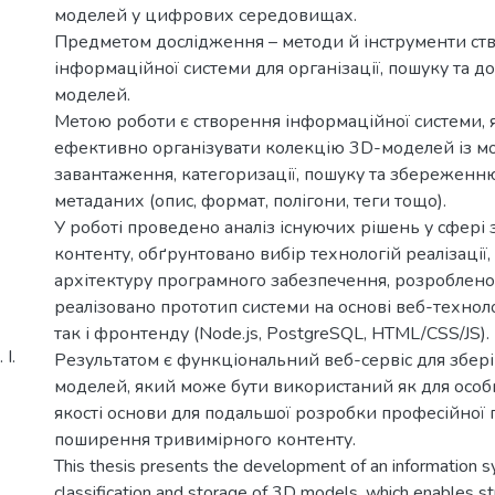
моделей у цифрових середовищах.
Предметом дослідження – методи й інструменти ст
інформаційної системи для організації, пошуку та д
моделей.
Метою роботи є створення інформаційної системи, 
ефективно організувати колекцію 3D-моделей із 
завантаження, категоризації, пошуку та збереженн
метаданих (опис, формат, полігони, теги тощо).
У роботі проведено аналіз існуючих рішень у сфері 
контенту, обґрунтовано вибір технологій реалізації
архітектуру програмного забезпечення, розроблено 
реалізовано прототип системи на основі веб-техноло
так і фронтенду (Node.js, PostgreSQL, HTML/CSS/JS).
І.
Результатом є функціональний веб-сервіс для збер
моделей, який може бути використаний як для особис
якості основи для подальшої розробки професійної
поширення тривимірного контенту.
This thesis presents the development of an information s
classification and storage of 3D models, which enables str