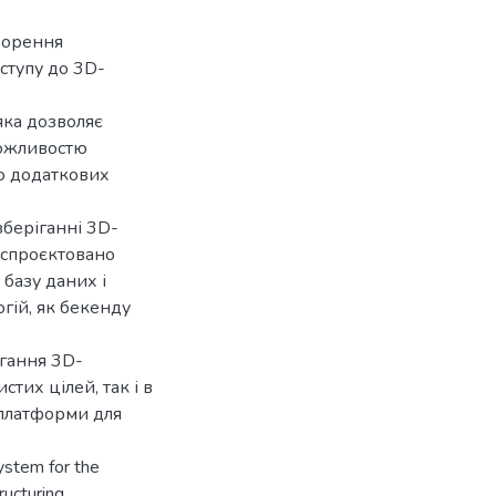
ворення
оступу до 3D-
яка дозволяє
можливостю
ю додаткових
зберіганні 3D-
, спроєктовано
базу даних і
гій, як бекенду
ігання 3D-
тих цілей, так і в
 платформи для
ystem for the
ucturing,