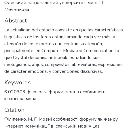
Одеський національний університет імені І. І.
Мечникова
Abstract
La actualidad del estudio consiste en que las características
lingüísticas de los foros están llamando cada vez más la
atención de los expertos que centran su atención,
principalmente, en Computer-Mediated Communication, lo
que Crystal denomina netspeak, estudiando sus
neologismos, afijos, compuestos, abreviaturas, expresiones
de carácter emocional y convenciones discursivas.
Keywords
6.020303 філологія
,
форум
,
мовна особливість
,
iспанська мова
Citation
Філіпенко, М. Г. Мовні особливості форуму як жанру
інтернет комунікації в іспанській мові = Las