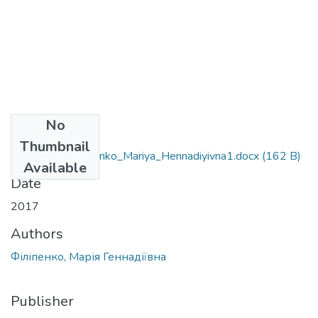
No
Files
Thumbnail
~$020303_Filipenko_Mariya_Hennadiyivna1.docx
(162 B)
Available
Date
2017
Authors
Філіпенко, Марія Геннадіївна
Publisher