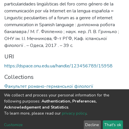
particularidades lingüísticas del foro como género de la
communicación por vía Internet en la lengua española =
Linguistic peculiarities of a forum as a genre of internet
communication in Spanish language : дипломна робота
бакалавра / М. Г. Філіпенко ; наук. кер. Л. В. Гринько ;
ОНУ ім. І.І. Мечникова, Ф-т РГФ, Каф. іспанської
філології . – Одеса, 2017 . – 39 с.
URI
https://dspace.onu.edu.ua/handle/123456789/15958
Collections
Факультет романо-германської філології
We collect and process your personal information for the
Full item page
following purposes:
Authentication, Preferences,
Acknowledgement and Statistics
.
To learn more, please read our
privacy policy
.
DSpace software
copyright © 2009-2026
LYRASIS
Cookie
Privacy
End User
Send
Customize
Decline
That's ok