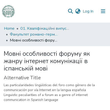
(current)
Log In
Communities
Home
01. Кваліфікаційні випускні роботи здобувачів вищої освіти
&
Факультет романо-германської філології
Collections
Мовні особливості форуму як жанру інтернет комунікації в іспанській мові
All of DSpace
Мовні особливості форуму як
жанру інтернет комунікації в
Statistics
іспанській мові
Alternative Title
Las particularidades lingüísticas del foro como género de la
communicación por vía Internet en la lengua española
Linguistic peculiarities of a forum as a genre of internet
communication in Spanish language