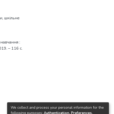
и
,
шкільне
 навчання :
19. – 116 с.
We collect and process your personal information for the
following purposes:
Authentication, Preferences,