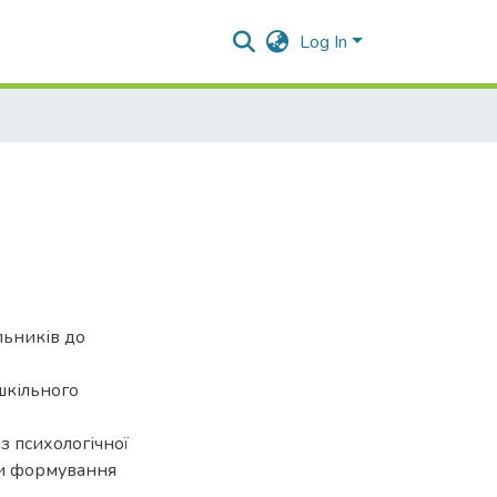
Log In
льників до
шкільного
з психологічної
ми формування