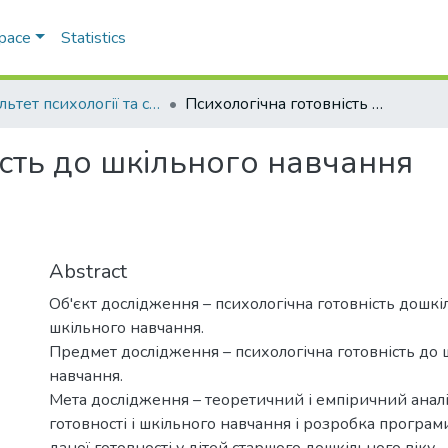
Space
Statistics
Факультет психології та соціальної роботи
Психологічна готовність до шкільного навчання
сть до шкільного навчання
Abstract
Об'єкт дослідження – психологічна готовність дошкі
шкільного навчання.
Предмет дослідження – психологічна готовність до 
навчання.
Мета дослідження – теоретичний і емпіричний аналі
готовності і шкільного навчання і розробка програ
даної готовності у дітей старшого дошкільного віку.