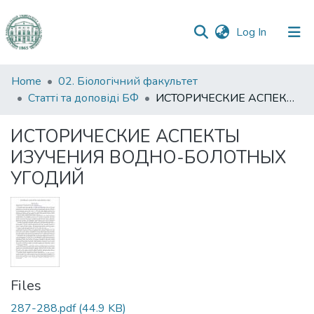
(current)
Log In
Communities
Home
02. Біологічний факультет
&
Статті та доповіді БФ
ИСТОРИЧЕСКИЕ АСПЕКТЫ ИЗУЧЕНИЯ ВОДНО-БОЛОТНЫХ УГОДИЙ
Collections
ИСТОРИЧЕСКИЕ АСПЕКТЫ
All of DSpace
ИЗУЧЕНИЯ ВОДНО-БОЛОТНЫХ
УГОДИЙ
Statistics
Files
287-288.pdf
(44.9 KB)