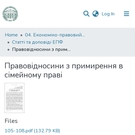
(current)
Log In
Communities
Home
04. Економіко-правовий факультет
&
Статті та доповіді ЕПФ
Collections
Правовідносини з примирення в сімейному праві
All of DSpace
Правовідносини з примирення в
сімейному праві
Statistics
Files
105-108.pdf
(132.79 KB)