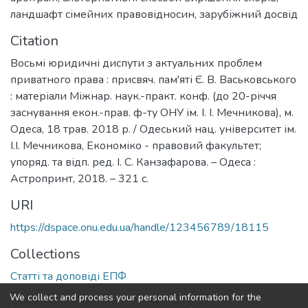
ландшафт сімейних правовідносин
,
зарубіжний досвід
Citation
Восьмі юридичні диспути з актуальних проблем
приватного права : присвяч. пам'яті Є. В. Васьковського
: матеріали Міжнар. наук.-практ. конф. (до 20-річчя
заснування екон.-прав. ф-ту ОНУ ім. І. І. Мечникова), м.
Одеса, 18 трав. 2018 р. / Одеський нац. університет ім.
І.І. Мечникова, Економіко - правовий факультет;
упоряд. та відп. ред. І. С. Канзафарова. – Одеса :
Астропринт, 2018. – 321 с.
URI
https://dspace.onu.edu.ua/handle/123456789/18115
Collections
Статті та доповіді ЕПФ
We collect and process your personal information for the
Full item page