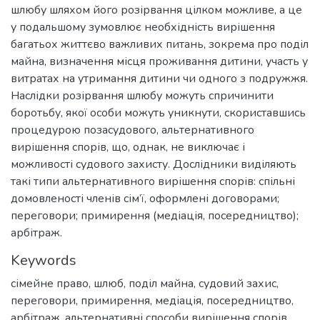
шлюбу шляхом його розірвання цілком можливе, а це
у подальшому зумовлює необхідність вирішення
багатьох життєво важливих питань, зокрема про поділ
майна, визначення місця проживання дитини, участь у
витратах на утримання дитини чи одного з подружжя.
Наслідки розірвання шлюбу можуть спричинити
боротьбу, якої особи можуть уникнути, скориставшись
процедурою позасудового, альтернативного
вирішення спорів, що, однак, не виключає і
можливості судового захисту. Дослідники виділяють
такі типи альтернативного вирішення спорів: спільні
домовленості членів сім’ї, оформлені договорами;
переговори; примирення (медіація, посередництво);
арбітраж.
Keywords
сімейне право
,
шлюб
,
поділ майна
,
судовий захис
,
переговори
,
примирення
,
медіація
,
посередництво
,
арбітраж
,
альтернативні способи вирішення спорів
,