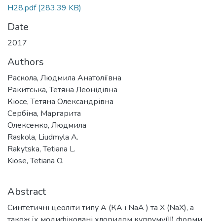
H28.pdf
(283.39 KB)
Date
2017
Authors
Раскола, Людмила Анатоліївна
Ракитська, Тетяна Леонідівна
Кіосе, Тетяна Олександрівна
Сербіна, Маргарита
Олексенко, Людмила
Raskola, Liudmyla A.
Rakytska, Tetiana L.
Kiose, Tetiana O.
Abstract
Синтетичні цеоліти типу А (КА і NaА ) та Х (NaХ), а
також їх модифіковані хлоридом купруму(ІІ) форми,