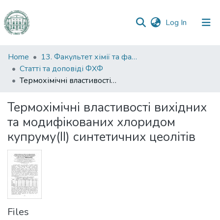
(current)
Log In
Communities
Home
13. Факультет хімії та фармації
&
Статті та доповіді ФХФ
Collections
Термохімічні властивості вихідних та модифікованих хлоридом купруму(ІІ) синтетичних цеолітів
All of DSpace
Термохімічні властивості вихідних
та модифікованих хлоридом
Statistics
купруму(ІІ) синтетичних цеолітів
Files