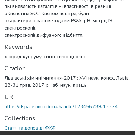
які виявляють каталітичні властивості в реакції
окиснення SО2 киснем повітря, були
охарактеризовані методами РФА, рН-метрії, ІЧ-
спектроскопії,
спектроскопії дифузного відбиття.
Keywords
хлорид купруму
,
синтетичні цеоліті
Citation
Львівські хімічні читання-2017 : ХVI наук. конф., Львів,
28-31 трав. 2017 р. : зб. наук. праць.
URI
https://dspace.onu.edu.ua/handle/123456789/13374
Collections
Статті та доповіді ФХФ