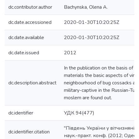
dc.contributor.author
Bachynska, Olena A.
dc.date.accessioned
2020-01-30T10:20:25Z
dc.date.available
2020-01-30T10:20:25Z
dc.date.issued
2012
In the publication on the basis of t
materials the basic aspects of vi
dc.description.abstract
neighbourhood of bug cossacks 
military-captive in the Russian-Tur
moslem are found out.
dc.identifier
УДК 94(477)
"Південь України у вітчизняній і
dc.identifier.citation
наук.-практ. конф. (2012; Одеса