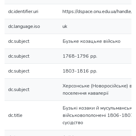
dc.identifier.uri
https://dspace.onu.edu.ua/hand
dc.language.iso
uk
dc.subject
Бузьке козацьке військо
dc.subject
1768-1796 рр.
dc.subject
1803-1816 рр.
Херсонське (Новоросійське) ві
dc.subject
поселення кавалерії
Бузькі козаки й мусульманські
dc.title
військовополонені 1806-1807 
сусідство