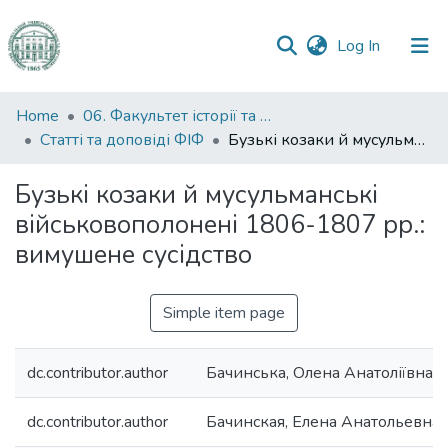
(current)
Log In
Communities
Home
06. Факультет історії та філософії
&
Статті та доповіді ФІФ
Бузькі козаки й мусульманські військовополонені 1806-1807 рр.: вимушене сусідство
Collections
Бузькі козаки й мусульманські
All of DSpace
військовополонені 1806-1807 рр.:
вимушене сусідство
Statistics
Simple item page
dc.contributor.author
Бачинська, Олена Анатоліївна
dc.contributor.author
Бачинская, Елена Анатольевна