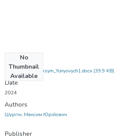
No
Files
Thumbnail
162_Shurhin_ Maksym_Yuriyovych1.docx
(39.9 KB)
Available
Date
2024
Authors
Шургін, Максим Юрійович
Publisher