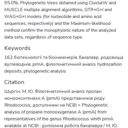
95.0%. Phylogenetic trees obtained using ClustalW and
MUSCLE multiple alignment algorithms, GTR+G+I and
WAG+G+I models (for nucleotide and amino acid
sequences, respectively) and the Maximum-likelihood
method confirm the monophyletic nature of the analyzed
data sets, regardless of sequence type.
Keywords
162 біотехнології та біоінженерія
,
бакалавр
,
родовища
вуглеводнів
,
prmA
,
філогенетичний аналіз
,
hydrocarbon
deposits
,
phylogenetic analysis
Citation
Шургін, М. Ю. Філогенетичний аналіз пропан
монооксигенази A (prmA) представників роду
Rhodococcus, доступними на NCBI = Phylogenetic
analysis of propane monooxygenase A (prmA) from
representatives of the genus Rhodococcus whith prmA
available at NCBI : дипломна робота бакалавра / М. Ю.