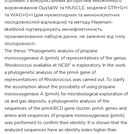
отримані з використанням алгоритмів множинного
вирівнювання ClustalW та MUSCLE, моделей GTR+G+I
та WAG+G+I (для нуклеотидних та амінокислотних
послідовностей відповідно) та методу Maximum-
likelihood підтверджують монофілетичність
проаналізованих наборів даних, не залежно від типу
послідовності.
The thesis "Phylogenetic analysis of propane
monooxygenase A (prmA) of representatives of the genus
Rhodococcus available at NCBI" is exploratory. In the work,
a phylogenetic analysis of the prmA gene of
representatives of Rhodococcus was carried out. To clarify
the assumption about the possibility of using propane
monooxygenase A (prmA) for microbiological exploration of
oil and gas deposits, a phylogenetic analysis of the
sequences of the prmABCD gene cluster, prmA genes and
amino acid sequences of propane monooxygenase (prmA)
was performed to confirm their identity. It is shown that the
analyzed sequences have an identity index higher than