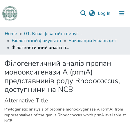
(current)
Log In
Communities
Home
01. Кваліфікаційні випускні роботи здобувачів вищої освіти
&
Біологічний факультет
Бакалаври Біолог. ф-т
Collections
Філогенетичний аналіз пропан монооксигенази A (prmA) представників роду Rhodococcus, доступними на NCBI
All of DSpace
Філогенетичний аналіз пропан
монооксигенази A (prmA)
Statistics
представників роду Rhodococcus,
доступними на NCBI
Alternative Title
Phylogenetic analysis of propane monooxygenase A (prmA) from
representatives of the genus Rhodococcus whith prmA available at
NCBI