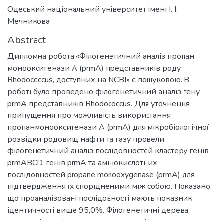
Одеський національний університет імені І. І.
Мечникова
Abstract
Дипломна робота «Філогенетичний аналіз пропан
монооксигенази А (prmA) представників роду
Rhodococcus, доступних на NCBI» є пошуковою. В
роботі було проведено філогенетичний аналіз гену
prmA представників Rhodococcus. Для уточнення
припущення про можливість використання
пропанмонооксигенази A (prmA) для мікробіологічної
розвідки родовищ нафти та газу провели
філогенетичний аналіз послідовностей кластеру генів
prmABCD, генів prmA та амінокислотних
послідовностей propane monooxygenase (prmA) для
підтвердження їх спорідненими між собою. Показано,
що проаналізовані послідовності мають показник
ідентичності вище 95,0%. Філогенетичні дерева,