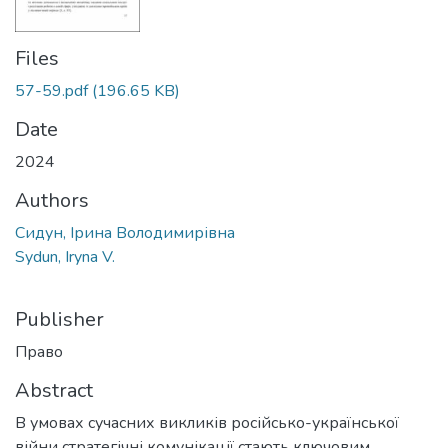
Files
57-59.pdf
(196.65 KB)
Date
2024
Authors
Сидун, Ірина Володимирівна
Sydun, Iryna V.
Publisher
Право
Abstract
В умовах сучасних викликів російсько-української
війни стратегічні комунікації стають ключовим