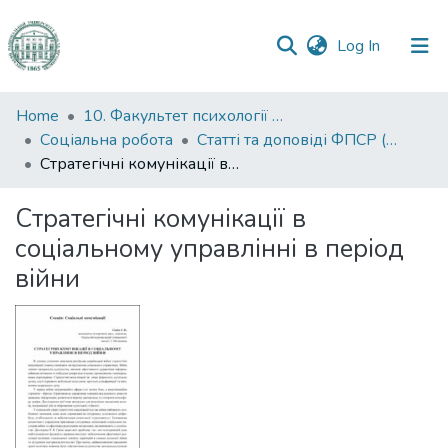
(current)
Log In
Communities
Home
10. Факультет психології та соціальної роботи
&
Соціальна робота
Статті та доповіді ФПСР (Соціальна робота)
Collections
Стратегічні комунікації в соціальному управлінні в період війни
All of DSpace
Стратегічні комунікації в
соціальному управлінні в період
Statistics
війни