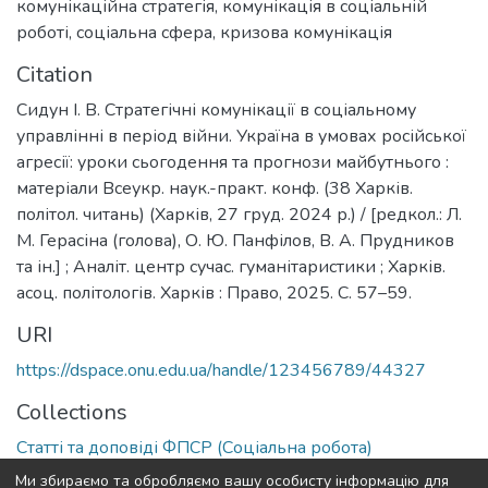
комунікаційна стратегія
,
комунікація в соціальній
роботі
,
соціальна сфера
,
кризова комунікація
Citation
Сидун І. В. Стратегічні комунікації в соціальному
управлінні в період війни. Україна в умовах російської
агресії: уроки сьогодення та прогнози майбутнього :
матеріали Всеукр. наук.-практ. конф. (38 Харків.
політол. читань) (Харків, 27 груд. 2024 р.) / [редкол.: Л.
М. Герасіна (голова), О. Ю. Панфілов, В. А. Прудников
та ін.] ; Аналіт. центр сучас. гуманітаристики ; Харків.
асоц. політологів. Харків : Право, 2025. С. 57–59.
URI
https://dspace.onu.edu.ua/handle/123456789/44327
Collections
Статті та доповіді ФПСР (Соціальна робота)
Ми збираємо та обробляємо вашу особисту інформацію для