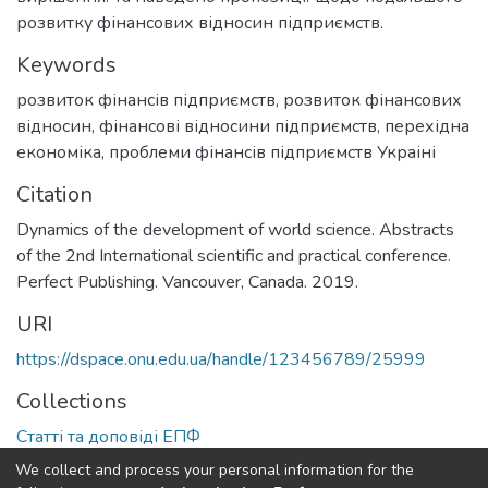
розвитку фінансових відносин підприємств.
Keywords
розвиток фінансів підприємств
,
розвиток фінансових
відносин
,
фінансові відносини підприємств
,
перехідна
економіка
,
проблеми фінансів підприємств Украіні
Citation
Dynamics of the development of world science. Abstracts
of the 2nd International scientific and practical conference.
Perfect Publishing. Vancouver, Canada. 2019.
URI
https://dspace.onu.edu.ua/handle/123456789/25999
Collections
Статті та доповіді ЕПФ
We collect and process your personal information for the
Full item page