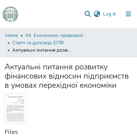
(current)
Log In
Communities
Home
04. Економіко-правовий факультет
&
Статті та доповіді ЕПФ
Collections
Актуальні питання розвитку фінансових відносин підприємств в умовах перехідної економіки
All of DSpace
Актуальні питання розвитку
фінансових відносин підприємств
Statistics
в умовах перехідної економіки
Files