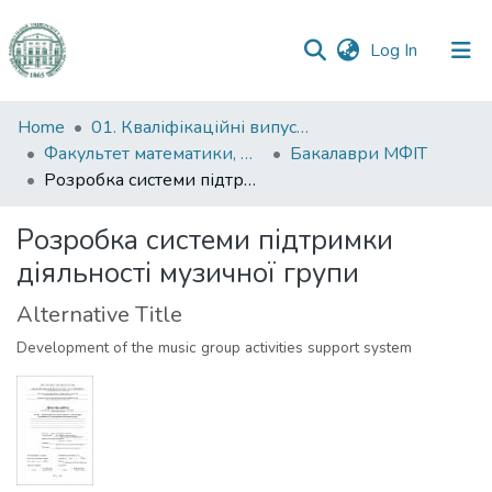
(current)
Log In
Communities
Home
01. Кваліфікаційні випускні роботи здобувачів вищої освіти
&
Факультет математики, фізики та інформаційних технологій
Бакалаври МФІТ
Collections
Розробка системи підтримки діяльності музичної групи
All of DSpace
Розробка системи підтримки
діяльності музичної групи
Statistics
Alternative Title
Development of the music group activities support system