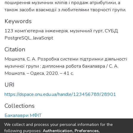
поширення музичних кліпів і продаж атрибутики, а
також засоби взаємодії з любителями творчості групи.
Keywords
123 комп’ютерна інженерія
,
музичний гурт
,
СУБД
PostgreSQL
,
JavaScript
Citation
Мошкота, С. А. Розробка системи підтримки діяльності
музичної групи : дипломна робота бакалавра / С. А.
Мошкота. – Одеса, 2020. – 41 с.
URI
https://dspace.onu.edu.ua/handle/123456789/28901
Collections
Бакалаври МФІТ
We collect and process your personal information for the
Full item page
following purposes:
Authentication, Preferences,