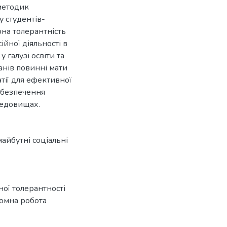
методик
у студентів-
рна толерантність
йної діяльності в
 галузі освіти та
нів повинні мати
тії для ефективної
абезпечення
редовищах.
майбутні соціальні
ної толерантності
ломна робота