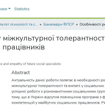
Space
Statistics
Факультет психології та соціальної роботи
Бакалаври ФПСР
 міжкультурної толерантності 
 працівників
ce and empathy of future social specialists
Abstract
Актуальність даної роботи полягає в необхідності р
міжкультурної толерантності та емпатії у соціальних
успішної роботи з різноманітними соціальними груп
тому, що в Україні відсутня повноцінна програма з
компетенцій у майбутніх соціальних працівників. Р