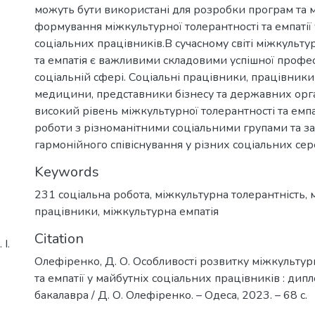
можуть бути використані для розробки програм та 
формування міжкультурної толерантності та емпатії 
соціальних працівників.В сучасному світі міжкульту
та емпатія є важливими складовими успішної професі
соціальній сфері. Соціальні працівники, працівники у
медицини, представники бізнесу та державних орга
високий рівень міжкультурної толерантності та емпа
роботи з різноманітними соціальними групами та з
гармонійного співіснування у різних соціальних се
Keywords
231 соціальна робота
,
міжкультурна толерантність
,
працівники
,
міжкультурна емпатія
Citation
І.
Олефіренко, Д. О. Особливості розвитку міжкультур
та емпатії у майбутніх соціальних працівників : дип
бакалавра / Д. О. Олефіренко. – Одеса, 2023. – 68 с.