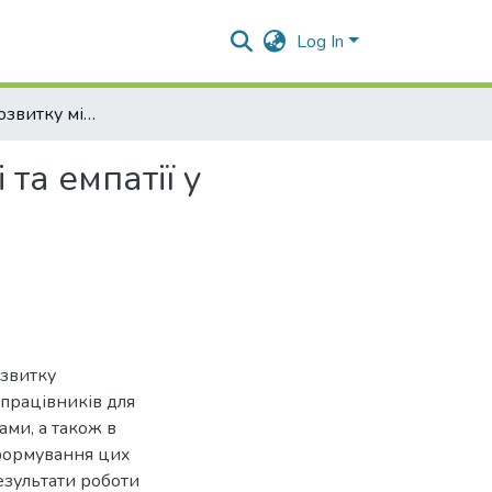
Log In
Особливості розвитку міжкультурної толерантності та емпатії у майбутніх соціальних працівників
та емпатії у
озвитку
 працівників для
ами, а також в
 формування цих
езультати роботи