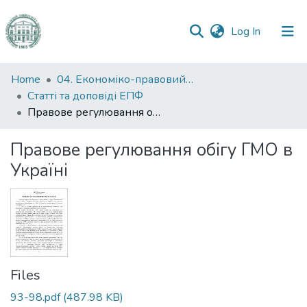
(current)
Log In
Communities
Home
04. Економіко-правовий факультет
&
Статті та доповіді ЕПФ
Collections
Правове регулювання обігу ГМО в Україні
All of DSpace
Правове регулювання обігу ГМО в
Україні
Statistics
Files
93-98.pdf
(487.98 KB)