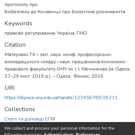
протоколу про
біобезпеку до Конвенції про біологічне різноманіття.
Keywords
правове регулювання
,
Україна
,
ГМО
Citation
Матеріали 74-ї звіт. наук. конф. професорсько-
викладацького складу і наук. працівників економіко-
правового факультету ОНУ ім. І. І. Мечникова (м. Одеса,
27–29 лист. 2019 р.). – Одеса : Фенікс, 2019.
URI
https://dspace.onu.edu.ua/handle/123456789/26211
Collections
Статті та доповіді ЕПФ
We collect and process your personal information for the
Full item page
following purposes:
Authentication, Preferences,