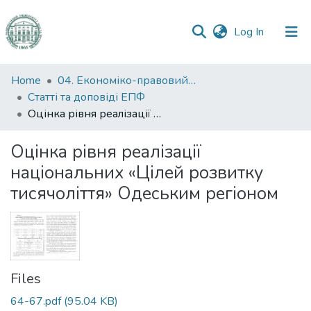
(current)
Log In
Communities
Home
04. Економіко-правовий факультет
&
Статті та доповіді ЕПФ
Collections
Оцінка рівня реалізації національних «Цілей розвитку тисячоліття» Одеським регіоном
All of DSpace
Оцінка рівня реалізації
національних «Цілей розвитку
Statistics
тисячоліття» Одеським регіоном
Files
64-67.pdf
(95.04 KB)