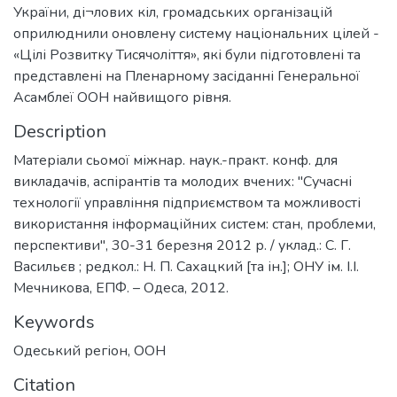
України, ді¬лових кіл, громадських організацій
оприлюднили оновлену систему національних цілей -
«Цілі Розвитку Тисячоліття», які були підготовлені та
представлені на Пленарному засіданні Генеральної
Асамблеї ООН найвищого рівня.
Description
Матеріали сьомої міжнар. наук.-практ. конф. для
викладачів, аспірантів та молодих вчених: "Сучасні
технології управління підприємством та можливості
використання інформаційних систем: стан, проблеми,
перспективи", 30-31 березня 2012 р. / уклад.: С. Г.
Васильєв ; редкол.: Н. П. Сахацкий [та ін.]; ОНУ ім. І.І.
Мечникова, ЕПФ. – Одеса, 2012.
Keywords
Одеський регіон
,
ООН
Citation