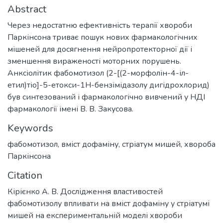
Abstract
Через недостатню ефективність терапії хвороби
Паркінсона триває пошук нових фармакологічних
мішеней для досягнення нейропротекторної дії і
зменшення вираженості моторних порушень.
Анксіолітик фабомотизол (2-[(2-морфолін-4-іл-
етил)тіо]-5-етокси-1Н-бензімідазолу дигідрохлорид)
був синтезований і фармакологічно вивчений у НДІ
фармакології імені В. В. Закусова.
Keywords
фабомотизол
,
вміст дофаміну
,
стріатум мишей
,
хвороба
Паркінсона
Citation
Кірієнко А. В. Дослідження властивостей
фабомотизолу впливати на вміст дофаміну у стріатумі
мишей на експериментальній моделі хвороби