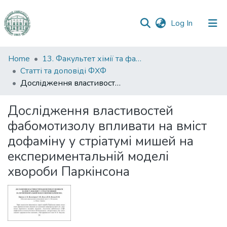
(current)
Log In
Communities
Home
13. Факультет хімії та фармації
&
Статті та доповіді ФХФ
Collections
Дослідження властивостей фабомотизолу впливати на вміст дофаміну у стріатумі мишей на експериментальній моделі хвороби Паркінсона
All of DSpace
Дослідження властивостей
фабомотизолу впливати на вміст
Statistics
дофаміну у стріатумі мишей на
експериментальній моделі
хвороби Паркінсона