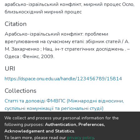
арабсько-ізраїльський конфлікт
,
мирний процес Осло
,
близькосхідний мирний процес
Citation
Арабсько-ізраїльський конфлікт: проблеми
врегулювання на сучасному етапі: збірник статей / А.
М. Захарченко ; Нац. ін-т стратегічних досліджень . –
Одеса : Фенікс, 2009.
URI
https://dspace.onu.edu.ua/handle/123456789/15814
Collections
Статті та доповіді ФМВПС (Міжнародні відносини,
суспільні комунікації та регіональні студії)
We collect and process your personal information for the
Full item page
following purposes:
Authentication, Preferences,
Acknowledgement and Statistics
.
To learn more, please read our
privacy policy
.