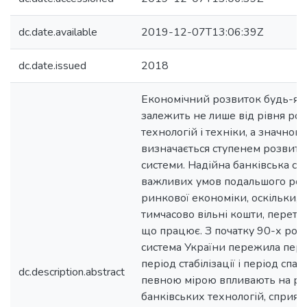
dc.date.available
2019-12-07T13:06:39Z
dc.date.issued
2018
Економічний розвиток будь-яко
залежить не лише від рівня ро
технологій і техніки, а значною
визначається ступенем розвитк
системи. Надійна банківська си
важливих умов подальшого роз
ринкової економіки, оскільки, 
тимчасово вільні кошти, перетво
що працює. З початку 90-х рокі
система України пережила пері
період стабілізації і період спад
dc.description.abstract
певною мірою впливають на ро
банківських технологій, сприяю