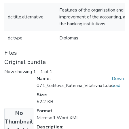
Features of the organization and w
dc.title.alternative
improvement of the accounting, ana
the banking institutions
dc.type
Diplomas
Files
Original bundle
Now showing
1 - 1 of 1
Name:
Down
071_Gatilova_Katerina_Vitaliivna1.docx
load
Size:
52.2 KB
Format:
No
Microsoft Word XML
Thumbnail
Description: