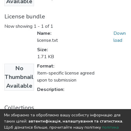
Available
License bundle
Now showing
1 - 1 of 1
Name:
Down
license.txt
load
Size:
1.71 KB
Format:
No
Item-specific license agreed
Thumbnail
upon to submission
Available
Description:
Collections
Ми збираємо та обробляємо вашу особисту інформацію для
Економіко-правовий факультет
таких цілей:
автентифікація, налаштування та статистика
.
Щоб дізнатися більше, прочитайте нашу політику
політика