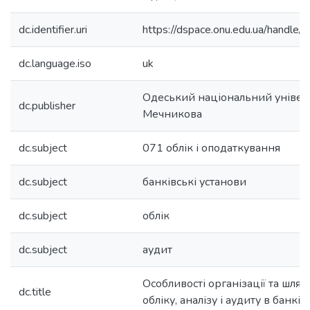
dc.identifier.uri
https://dspace.onu.edu.ua/hand
dc.language.iso
uk
Одеський національний університе
dc.publisher
Мечникова
dc.subject
071 облік і оподаткування
dc.subject
банківські установи
dc.subject
облік
dc.subject
аудит
Особливості організації та шля
dc.title
обліку, аналізу і аудиту в банкі