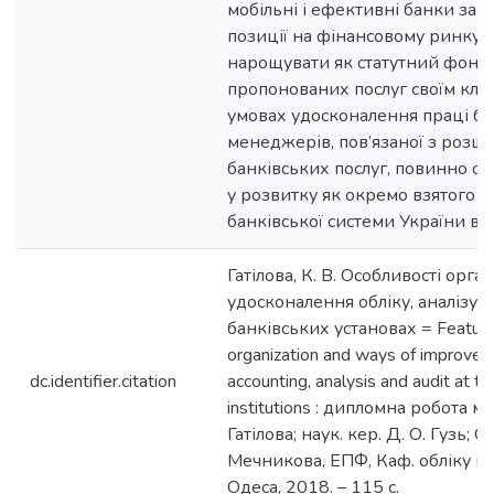
мобільні і ефективні банки зак
позиції на фінансовому ринку, 
нарощувати як статутний фонд, 
пропонованих послуг своїм кліє
умовах удосконалення праці ба
менеджерів, пов’язаної з розш
банківських послуг, повинно ст
у розвитку як окремо взятого бан
банківської системи України в ц
Гатілова, К. В. Особливості орган
удосконалення обліку, аналізу і
банківських установах = Feature
organization and ways of improvem
dc.identifier.citation
accounting, analysis and audit at t
institutions : дипломна робота маг
Гатілова; наук. кер. Д. О. Гузь; ОНУ
Мечникова, ЕПФ, Каф. обліку і 
Одеса, 2018. – 115 с.