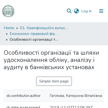
(current)
Log In
Communities
Home
01. Кваліфікаційні випускні роботи здобувачів вищої освіти
&
Економіко-правовий факультет
Collections
Особливості організації та шляхи удосконалення обліку, аналізу і аудиту в банківських установах
All of DSpace
Особливості організації та шляхи
удосконалення обліку, аналізу і
Statistics
аудиту в банківських установах
Simple item page
dc.contributor.author
Гатілова, Катерина Віталіївна
dc.date.accessioned
2019-12-07T13:06:39Z