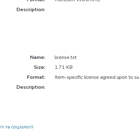
Description:
Name:
license.txt
Size:
1.71 KB
Format:
Item-specific license agreed upon to s
Description:
ї та соціології