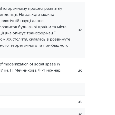
 В історичному процесі розвитку
 тенденції. Не завжди можна
ціологічній науці давно
озвиток будь-якої країни та міста
uk
ії яка описує трансформації
ом ХХ століття, склалась в розвинуте
чного, теоретичного та прикладного
odernization of social spase in
У ім. І.І. Мечникова, Ф-т міжнар.
uk
uk
uk