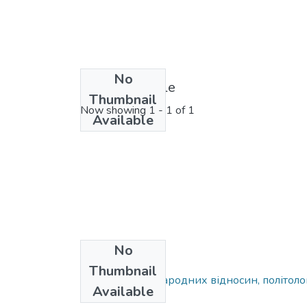
No
License bundle
Thumbnail
Now showing
1 - 1 of 1
Available
No
Collections
Thumbnail
Факультет міжнародних відносин, політологі
Available