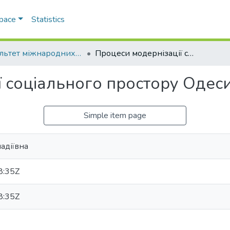
Space
Statistics
Факультет міжнародних відносин, політології та соціології
Процеси модернізації соціального простору Одеси
ї соціального простору Одес
Simple item page
надіївна
8:35Z
8:35Z