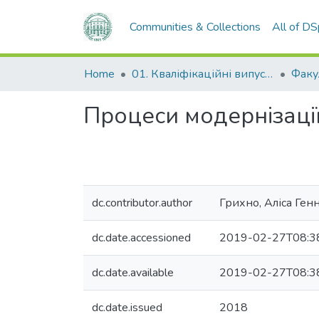
Communities & Collections
All of D
Home
01. Кваліфікаційні випускні роботи здобувачів вищої освіти
Процеси модернізаці
dc.contributor.author
Грихно, Аліса Ген
dc.date.accessioned
2019-02-27T08:3
dc.date.available
2019-02-27T08:3
dc.date.issued
2018