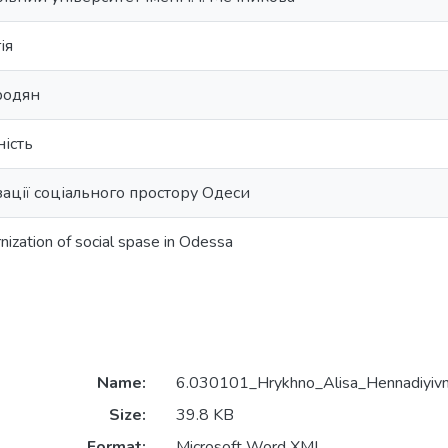
ія
родян
ність
ації соціального простору Одеси
ization of social spase in Odessa
Name:
6.030101_Hrykhno_Alisa_Hennadiyivn
Size:
39.8 KB
Format:
Microsoft Word XML