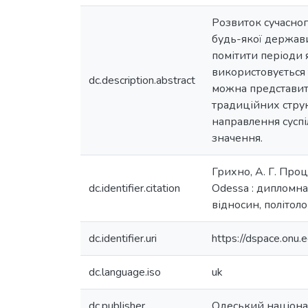
Розвиток сучасног
будь-якої держави
помітити періоди я
використовується 
dc.description.abstract
можна представити
традиційних структ
направлення суспі
значення.
Грихно, А. Г. Проц
dc.identifier.citation
Odessa : дипломна 
відносин, політологі
dc.identifier.uri
https://dspace.on
dc.language.iso
uk
dc.publisher
Одеський націонал