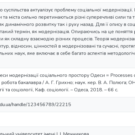
о суспільства актуалізує проблему соціальної модернізації.
 та міста сильно перетинаються різні суперечливі сили та
к динамічного розвитку так і руху назад. Для її опису в со
такий термін, як модернізація. Опираючись на це поняття р
 як складну взаємодію різних процесів. Теорія модернізац
ур, відносин, цінностей в модернізовані та сучасні, протяг
льних наук, яке включає в себе багато аспектів методологі
еси модернізації соціального простору Одеси = Processes of m
робота бакалавра / А. Г. Грихно; наук. кер. В. А. Полюга; ОН
ї та соціології, Каф. соціології. – Одеса, 2018. – 66 с.
u.edu.ua/handle/123456789/22215
ьний університет імені І. І. Мечникова