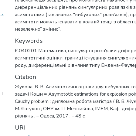
диференціальних рівнянь сингулярних розв'язків 
cx
асимптотами (так званих "вибухових" розв'язків), пр
асимптоти можуть існувати в кожній точці з області
незалежної змінної.
Keywords
6.040201 Математика
,
сингулярні розв’язки дифер
асимптотичні оцінки
,
границі існування сингулярних 
роду
,
диференціальні рівняння типу Емдена-Фауле
Citation
Жукова, В. В. Асимптотичні оцінки для вибухових то
І.
задачі Коши = Asymptotic estimations for explosion poin
Cauchy problem : дипломна робота магістра / В. В. Жуко
М. Євтухов ; ОНУ ім. І.І. Мечникова, ІМЕМ, Каф. диф
рівнянь . – Одеса, 2017 . – 48 с.
URI