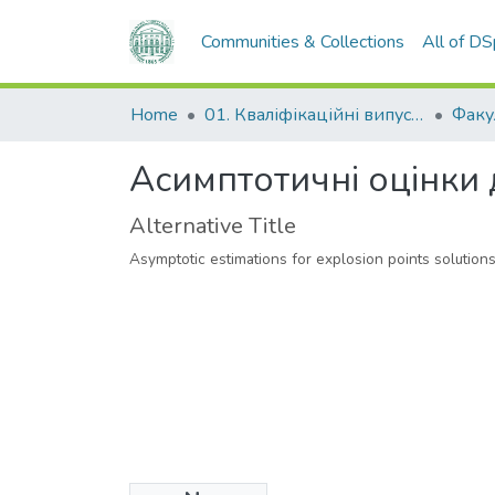
Communities & Collections
All of D
Home
01. Кваліфікаційні випускні роботи здобувачів вищої освіти
Асимптотичні оцінки 
Alternative Title
Asymptotic estimations for explosion points solutio