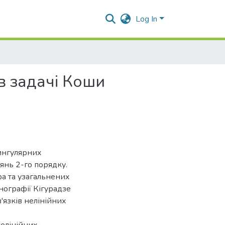
Log In
в задачі Коши
ингулярних
янь 2-го порядку.
а та узагальнених
нографії Кігурадзе
'язків нелінійних
нелінійних