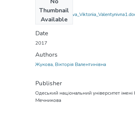
No
Files
Thumbnail
6.040201_Zhukova_Viktoriia_Valentynivna1.do
Available
(31.25 KB)
Date
2017
Authors
Жукова, Вікторія Валентинівна
Publisher
Одеський національний університет імені І. 
Мечникова