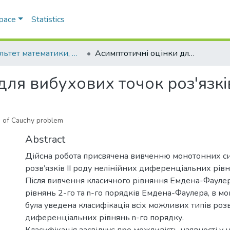
Space
Statistics
Факультет математики, фізики та інформаційних технологій
Асимптотичні оцінки для вибухових точок роз'язків задачі Коши
для вибухових точок роз'язкі
ns of Cauchy problem
Abstract
Дійсна робота присвячена вивченню монотонних с
розв’язків II роду нелінійних диференціальних рівн
Після вивчення класичного рівняння Емдена-Фаулер
рівнянь 2-го та n-го порядків Емдена-Фаулера, в мо
була уведена класифікація всіх можливих типів розв
диференціальних рівнянь n-го порядку.
Класифікація засвідчує про можливість наявності у 