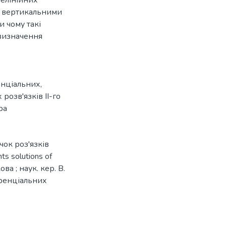
з вертикальними
и чому такі
 визначення
енціальних
,
розв'язків II-го
ра
чок роз'язків
ts solutions of
ва ; наук. кер. В.
еренціальних