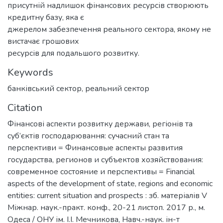
присутній надлишок фінансових ресурсів створюють
кредитну базу, яка є
джерелом забезпечення реального сектора, якому не
вистачає грошових
ресурсів для подальшого розвитку.
Keywords
банківський сектор
,
реальний сектор
Citation
Фінансові аспекти розвитку держави, регіонів та
суб’єктів господарювання: сучасний стан та
перспективи = Финансовые аспекты развития
государства, регионов и субъектов хозяйствования:
современное состояние и перспективы = Financial
aspects of the development of state, regions and economic
entities: current situation and prospects : зб. матеріалів V
Міжнар. наук.-практ. конф., 20-21 листоп. 2017 р., м.
Одеса / ОНУ ім. І.І. Мечникова, Навч.-наук. ін-т