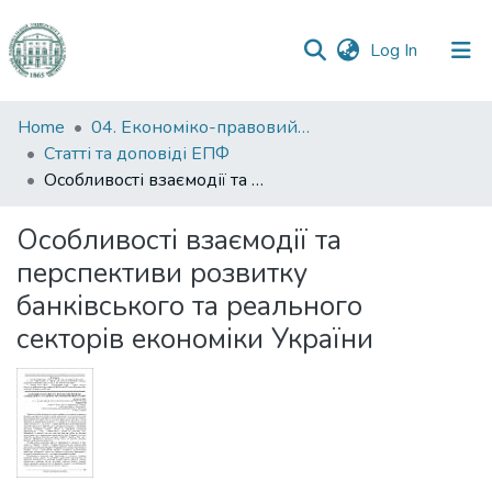
(current)
Log In
Communities
Home
04. Економіко-правовий факультет
&
Статті та доповіді ЕПФ
Collections
Особливості взаємодії та перспективи розвитку банківського та реального секторів економіки України
All of DSpace
Особливості взаємодії та
перспективи розвитку
Statistics
банківського та реального
секторів економіки України