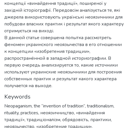
концепції «винайдення традиції», поширеної у
західній історіографії. Передовсім аналізується те, які
джерела використовують українські неоязичники для
побудови власних практик і результат якого характеру
отримується на виході.
В данной статье совершена попытка рассмотреть
феномен украинского неоязычества в его отношении
к концепции «изобретения традиции»,
распространённой в западной историографии. В
первую очередь анализируется то, какие источники
используют украинские неоязычники для построения
собственных практик и результат какого характера
получается на выходе.
Keywords
Neopaganism
,
the “invention of tradition”
,
traditionalism
,
rituality
,
practices
,
неоязичництво
,
«винайдення
традиції»
,
традиціоналізм
,
обрядовість
,
практики
,
неоязычество
,
«изобретение традиции»
,