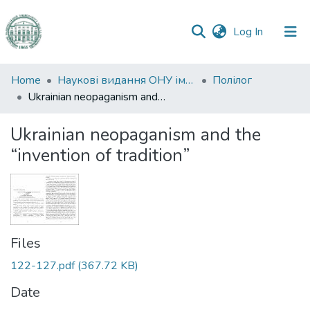
(current)
Log In
Communities
Home
Наукові видання ОНУ імені І. І. Мечникова
Полілог
&
Ukrainian neopaganism and the “invention of tradition”
Collections
Ukrainian neopaganism and the
All of DSpace
“invention of tradition”
Statistics
Files
122-127.pdf
(367.72 KB)
Date