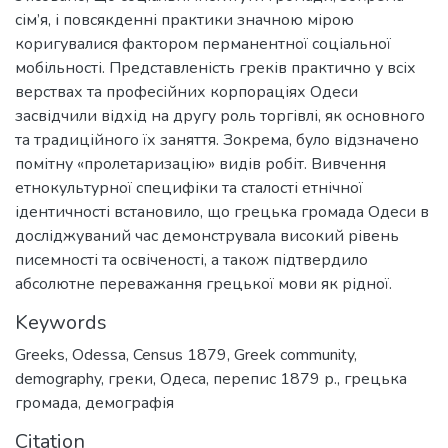
сім’я, і повсякденні практики значною мірою
коригувалися фактором перманентної соціальної
мобільності. Представленість греків практично у всіх
верствах та професійних корпораціях Одеси
засвідчили відхід на другу роль торгівлі, як основного
та традиційного їх заняття. Зокрема, було відзначено
помітну «пролетаризацію» видів робіт. Вивчення
етнокультурної специфіки та сталості етнічної
ідентичності встановило, що грецька громада Одеси в
досліджуваний час демонструвала високий рівень
писемності та освіченості, а також підтвердило
абсолютне переважання грецької мови як рідної.
Keywords
Greeks
,
Odessa
,
Census 1879
,
Greek community
,
demography
,
греки
,
Одеса
,
перепис 1879 р.
,
грецька
громада
,
демографія
Citation