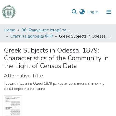
(current)
Log In
Communities
Home
06. Факультет історії та філософії
&
Статті та доповіді ФІФ
Greek Subjects in Odessa, 1879: Characteristics of the Community in the Light of Census Data
Collections
Greek Subjects in Odessa, 1879:
All of DSpace
Characteristics of the Community in
the Light of Census Data
Statistics
Alternative Title
Грецькі піддані в Одесі 1879 р.: характеристика спільноти у
світлі переписних даних