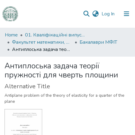
(current)
Log In
Communities
Home
01. Кваліфікаційні випускні роботи здобувачів вищої освіти
&
Факультет математики, фізики та інформаційних технологій
Бакалаври МФІТ
Collections
Антиплоська задача теорії пружності для чверть площини
All of DSpace
Антиплоська задача теорії
пружності для чверть площини
Statistics
Alternative Title
Antiplane problem of the theory of elasticity for a quarter of the
plane