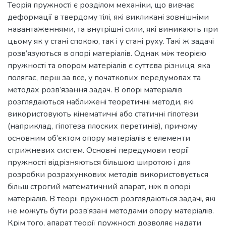
Теорiя пружностi є роздiлом механiки, що вивчає
деформацiї в твердому тiлi, якi викликанi зовнiшнiми
навантаженнями, та внутрiшнi сили, якi виникають при
цьому як у станi спокою, так i у станi руху. Такi ж задачi
розв’язуються в опорi матерiалiв. Однак мiж теорiєю
пружностi та опором матерiалiв є суттєва рiзниця, яка
полягає, перш за все, у початкових передумовах та
методах розв’язання задач. В опорi матерiалiв
розглядаються наближенi теоретичнi методи, якi
використовують кiнематичнi або статичнi гiпотези
(наприклад, гiпотеза плоских перетинiв), причому
основним об’єктом опору матерiалiв є елементи
стрижневих систем. Основнi передумови теорiї
пружностi вiдрiзняються бiльшою широтою i для
розробки розрахункових методiв використовується
бiльш строгий математичний апарат, нiж в опорi
матерiалiв. В теорiї пружностi розглядаються задачi, якi
не можуть бути розв’язанi методами опору матерiалiв.
Крiм того, апарат теорiї пружностi дозволяє надати