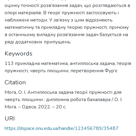
оцiнку точностi розв’язання задач, що розглядаються в
опорi матерiалiв. В теорiї пружностi застосовують i
наближенi методи. У зв’язку з цим вiдрiзняють
математичну та прикладну теорiю пружностi, причому
в останньому випадку розв’язання задач базується на
рядi додаткових припущень.
Keywords
113 прикладна математика
,
антиплоська задача
,
теорія
пружності
,
чверть площини
,
перетворення Фур’є
Citation
Мога, О. І. Антиплоська задача теорії пружності для
чверть площини : дипломна робота бакалавра / О. І.
Мога. – Одеса, 2022. – 20 с.
URI
https://dspace.onu.edu.ua/handle/123456789/35487