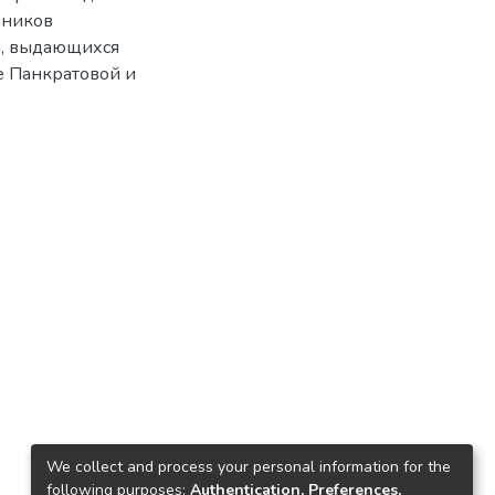
чников
ы, выдающихся
е Панкратовой и
We collect and process your personal information for the
following purposes:
Authentication, Preferences,