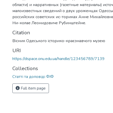
области) и нарративных (газетные материалы) исто
малоизвестных сведений о двух уроженцах Одесс
российских советских ис-ториках Анне Михайловн
Ни-колае Леонидовиче Рубинштейне.
Citation
Вісник Одеського історико-краєзнавчого музею
URI
https://dspace.onu.edu.ua/handle/123456789/7139
Collections
Статті та доповіді ФІФ
Full item page