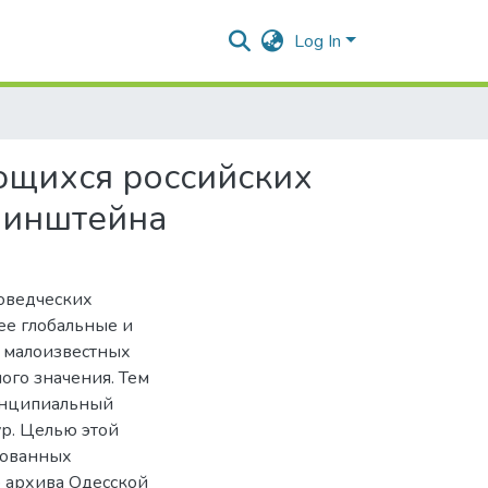
Log In
ющихся российских
убинштейна
оведческих
ее глобальные и
е малоизвестных
ого значения. Тем
и-нципиальный
ур. Целью этой
рованных
о архива Одесской