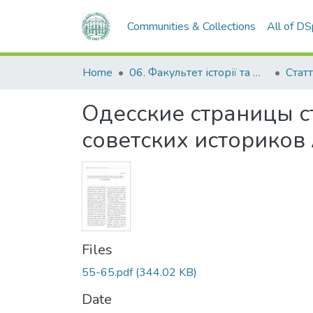
Communities & Collections
All of D
Home
06. Факультет історії та філософії
Статт
Одесские страницы 
советских историков 
Files
55-65.pdf
(344.02 KB)
Date