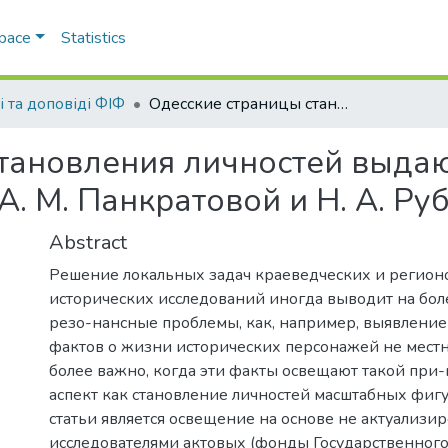
Space
Statistics
і та доповіді ФІФ
Одесские страницы становления личностей выдающихся российских советских историков А. М. Панкратовой и Н. А. Рубинштейна
становления личностей выда
А. М. Панкратовой и Н. А. Р
Abstract
Решение локальных задач краеведческих и регион
исторических исследований иногда выводит на бол
резо-нансные проблемы, как, например, выявлени
фактов о жизни исторических персонажей не местн
более важно, когда эти факты освещают такой пр
аспект как становление личностей масштабных фиг
статьи является освещение на основе не актуализи
исследователями актовых (фонды Государственног