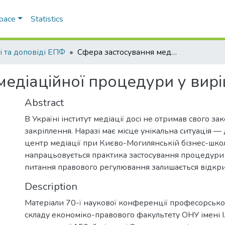
Space
Statistics
і та доповіді ЕПФ
Сфера застосування медіаційної процедури у вирішенні спорів
едіаційної процедури у вирі
Abstract
В Україні інститут медіації досі не отримав свого з
закріплення. Наразі має місце унікальна ситуація —
центр медіації при Києво-Могилянській бізнес-школ
напрацьовується практика застосування процедури м
питання правового регулювання залишається відкр
Description
Матеріали 70-ї наукової конференції професорськ
складу економіко-правового факультету ОНУ імені І.