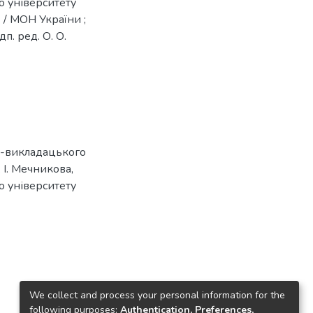
о університету
) / МОН України ;
дп. ред. О. О.
о-викладацького
 І. Мечникова,
о університету
)
We collect and process your personal information for the
following purposes:
Authentication, Preferences,