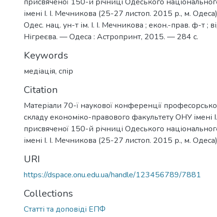
присвяченої 150-й річниці Одеського національног
імені І. І. Мечникова (25-27 листоп. 2015 р., м. Одеса
Одес. нац. ун-т ім. І. І. Мечникова ; екон.-прав. ф-т ; ві
Нігреєва. — Одеса : Астропринт, 2015. — 284 с.
Keywords
медіація
,
спір
Citation
Матеріали 70-ї наукової конференції професорськ
складу економіко-правового факультету ОНУ імені І.
присвяченої 150-й річниці Одеського національног
імені І. І. Мечникова (25-27 листоп. 2015 р., м. Одеса
URI
https://dspace.onu.edu.ua/handle/123456789/7881
Collections
Статті та доповіді ЕПФ