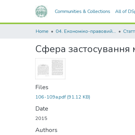
Communities & Collections
All of D
Home
04. Економіко-правовий факультет
Статт
Сфера застосування м
Files
106-109a.pdf
(91.12 KB)
Date
2015
Authors