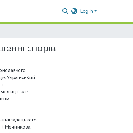
Log In
шенні спорів
аконодавчого
 діє Український
і,
едіації, але
итим.
о-викладацького
 І. Мечникова,