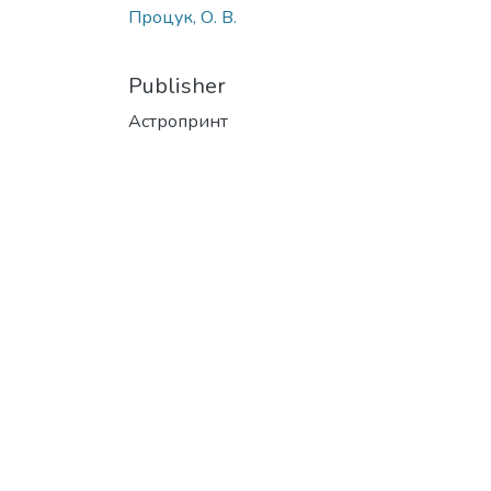
Процук, О. В.
Publisher
Астропринт