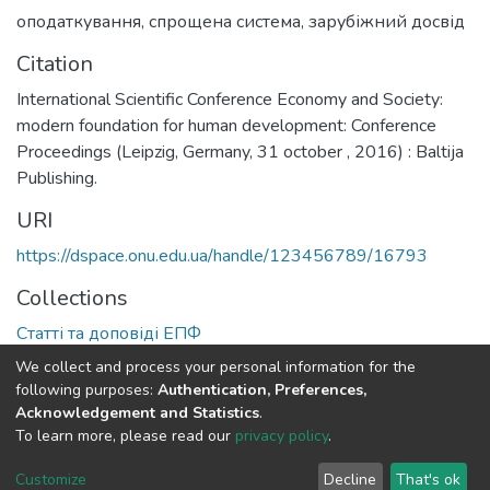
оподаткування
,
спрощена система
,
зарубіжний досвід
Citation
International Scientific Conference Economy and Society:
modern foundation for human development: Conference
Proceedings (Leipzig, Germany, 31 october , 2016) : Baltija
Publishing.
URI
https://dspace.onu.edu.ua/handle/123456789/16793
Collections
Статті та доповіді ЕПФ
We collect and process your personal information for the
Full item page
following purposes:
Authentication, Preferences,
Acknowledgement and Statistics
.
To learn more, please read our
privacy policy
.
DSpace software
copyright © 2009-2026
LYRASIS
Cookie
Privacy
End User
Send
Customize
Decline
That's ok