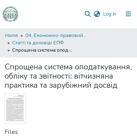
(current)
Log In
Communities
Home
04. Економіко-правовий факультет
&
Статті та доповіді ЕПФ
Collections
Спрощена система оподаткування, обліку та звітності: вітчизняна практика та зарубіжний досвід
All of DSpace
Спрощена система оподаткування,
обліку та звітності: вітчизняна
Statistics
практика та зарубіжний досвід
Files