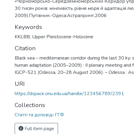
«Чорноморсько-Середземноморський Коридор упр
30 тисяч років: мінливість рівня моря й адаптація 
2009).Путівник.-Одеса:Астрапринт,2006
Keywords
KKLBB
,
Upper Pleistocene-Holocene
Citation
Black sea – mediterranean corridor during the last 30 ky:
human adaptation (2005–2009) : ІІ plenary meeting and fie
IGCP-521 (Odessa, 20–28 August 2006). – Odessa : Ast
URI
https://dspace.onu.edu.ua/handle/123456789/2391
Collections
Статті та доповіді ГГФ
Full item page