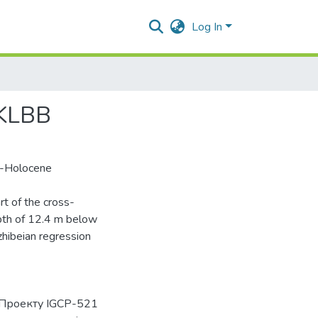
Log In
KKLBB
e-Holocene
rt of the cross-
epth of 12.4 m below
zhibeian regression
 Проекту IGCP-521