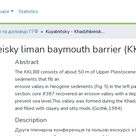
Space
Statistics
і та доповіді ГГФ
Kuyalnitsky - Khadzhibeisky liman baymouth barrier (KKLBB
eisky liman baymouth barrier (
Abstract
The KKLBB consists of about 50 m of Upper Pleistocen
sediments that fill an
erosive valley in Neogene sediments (Fig. 5).In the left pa
section, core #387 recovered an erosive valley with a d
present sea level.This valley was formed during the Khad
and filled with clayey and silty muds (Gozhik,1984).
Description
Друга пленарна конференція та польові екскурсії з