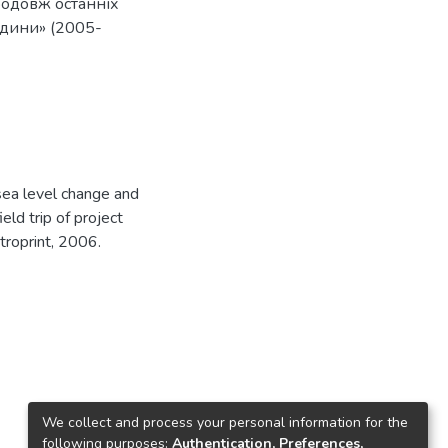
одовж останніх
людини» (2005-
 sea level change and
ld trip of project
roprint, 2006.
We collect and process your personal information for the
following purposes:
Authentication, Preferences,