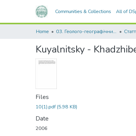
Communities & Collections
All of D
Home
03. Геолого-географічний факультет
Статт
Kuyalnitsky - Khadzhib
Files
10(1).pdf
(5.98 KB)
Date
2006