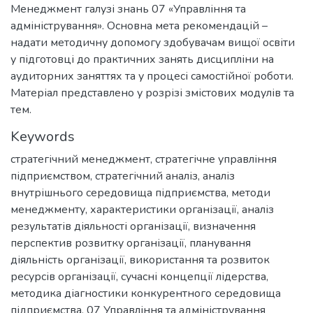
Менеджмент галузі знань 07 «Управління та
адміністрування». Основна мета рекомендацій –
надати методичну допомогу здобувачам вищої освіти
у підготовці до практичних занять дисципліни на
аудиторних заняттях та у процесі самостійної роботи.
Матеріал представлено у розрізі змістових модулів та
тем.
Keywords
стратегічний менеджмент
,
стратегічне управління
підприємством
,
стратегічний аналіз
,
аналіз
внутрішнього середовища підприємства
,
методи
менеджменту
,
характеристики організації
,
аналіз
результатів діяльності організації
,
визначення
перспектив розвитку організації
,
планування
діяльність організації
,
використання та розвиток
ресурсів організації
,
сучасні концепції лідерства
,
методика діагностики конкурентного середовища
підприємства
,
07 Управління та адміністрування