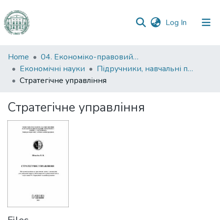
(current)
Log In
Communities
Home
04. Економіко-правовий факультет
&
Економічні науки
Підручники, навчальні посібники та інші науково- та навчально-методичні праці ЕПФ (Економічні науки)
Collections
Стратегічне управління
All of DSpace
Стратегічне управління
Statistics