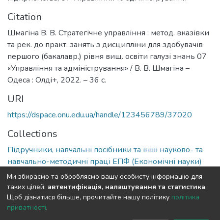
Citation
Шмагіна В. В. Стратегічне управління : метод. вказівки
та рек. до практ. занять з дисципліни для здобувачів
першого (бакалавр.) рівня вищ. освіти галузі знань 07
«Управління та адміністрування» / В. В. Шмагіна –
Одеса : Олді+, 2022. – 36 с.
URI
https://dspace.onu.edu.ua/handle/123456789/37020
Collections
Підручники, навчальні посібники та інші науково- та
навчально-методичні праці ЕПФ (Економічні науки)
Ми збираємо та обробляємо вашу особисту інформацію для
Full item page
таких цілей:
автентифікація, налаштування та статистика
.
Щоб дізнатися більше, прочитайте нашу політику
політика
приватності
.
DSpace software
copyright © 2009-2026
LYRASIS