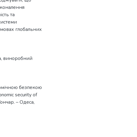
сконалення
сть та
системи
умовах глобальних
а
,
виноробний
номічною безпекою
nomic security of
Гончар. – Одеса,