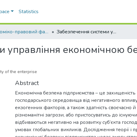
Space
Statistics
Економіко-правовий факультет
Забезпечення системи управління економічною безпекою підприємства
и управління економічною б
y of the enterprise
Abstract
Економічна безпека підприємства – це захищеність
господарського середовища від негативного вплив
екзогенних факторів, а також здатність своєчасно й
різноманітні загрози, або пристосуватись до існуюч
відбиваються негативно на розвитку суб’єкта госп
умовах глобальних викликів. Дослідження теорії і 
економічної безпеки підприємства надає змогу ств