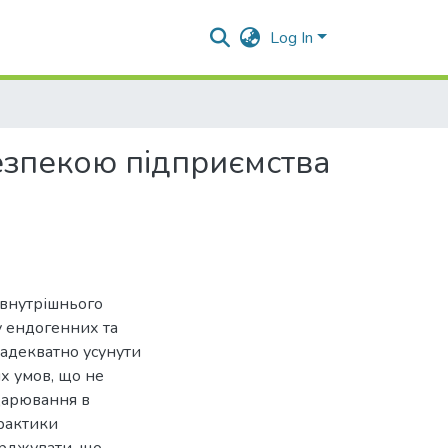
Log In
езпекою підприємства
 внутрішнього
у ендогенних та
 адекватно усунути
их умов, що не
одарювання в
практики
ерджувати, що