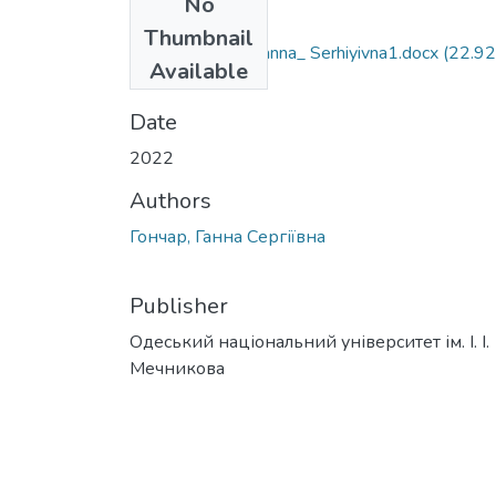
No
Files
Thumbnail
073_Honchar_ Hanna_ Serhiyivna1.docx
(22.92
Available
KB)
Date
2022
Authors
Гончар, Ганна Сергіївна
Publisher
Одеський національний університет ім. І. І.
Мечникова