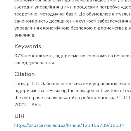
сьогодні управління цими процесами потребує удо
теоретико-методичної бази. Це обумовлює актуальні
закономірність дослідження сутності забезпечення 
управління економічною безпекою підприємства в 
викликів.
Keywords
073 менеджмент
,
підприємство
,
економічна безпек
завод
,
управління
Citation
Гончар, Г. С. Забезпечення системи управління еко
підприємства = Ensuring the management system of eco
the enterprise : кваліфікаційна робота магістра / Г. С. 
2022. – 85 с.
URI
https://dspace.onu.edu.ua/handle/123456789/35034