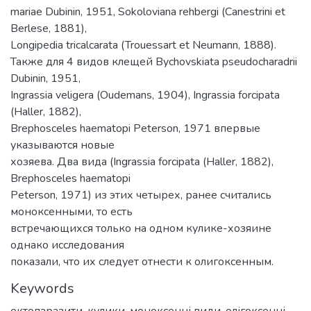
mariae Dubinin, 1951, Sokoloviana rehbergi (Canestrini et
Berlese, 1881),
Longipedia tricalcarata (Trouessart et Neumann, 1888).
Также для 4 видов клещей Bychovskiata pseudocharadrii
Dubinin, 1951,
Ingrassia veligera (Oudemans, 1904), Ingrassia forcipata
(Haller, 1882),
Brephosceles haematopi Peterson, 1971 впервые
указываются новые
хозяева. Два вида (Ingrassia forcipata (Haller, 1882),
Brephosceles haematopi
Peterson, 1971) из этих четырех, ранее считались
моноксенными, то есть
встречающихся только на одном кулике-хозяине
однако исследования
показали, что их следует отнести к олигоксенным.
Keywords
ектопаразити
,
кулики
,
моноксенні види
,
олігоксенні