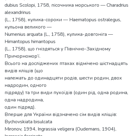
dubius Scolopi, 1758, пісочника морського — Charadrius
alexandrinus
(L., 1758), кулика-сороки — Haematopus ostralegus,
кульона великого —
Numenius arquata (L., 1758), кулика-довгоніга —
Himantopus himantopus
(L., 1758), що гніздяться у Північно-Західному
Причорномор’ї.
Всього на досліджених птахах відмічено шістнадцять
видів кліщів (що
належать до одинадцяти родів, шести родин, двох
надродин, одного
підряду) та три види пухоїдів (один рід, одна родина,
одна надродина,
один підряд).
Вперше для України відзначено сім видів кліщів:
Bychovskiata bisulcata
Mironov, 1994, Ingrassia veligera (Oudemans, 1904),