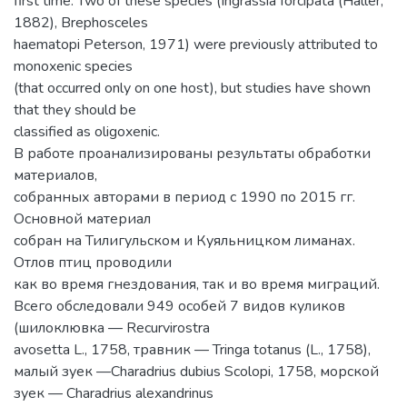
first time. Two of these species (Ingrassia forcipata (Haller,
1882), Brephosceles
haematopi Peterson, 1971) were previously attributed to
monoxenic species
(that occurred only on one host), but studies have shown
that they should be
classified as oligoxenic.
В работе проанализированы результаты обработки
материалов,
собранных авторами в период с 1990 по 2015 гг.
Основной материал
собран на Тилигульском и Куяльницком лиманах.
Отлов птиц проводили
как во время гнездования, так и во время миграций.
Всего обследовали 949 особей 7 видов куликов
(шилоклювка — Recurvirostra
avosetta L., 1758, травник — Tringa totanus (L., 1758),
малый зуек —Charadrius dubius Scolopi, 1758, морской
зуек — Charadrius alexandrinus