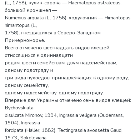
(L., 1758), кулик-сорока — Haematopus ostralegus,
большой кроншнеп —
Numenius arquata (L., 1758), ходулочник — Himantopus
himantopus (L.,
1758), гнездящихся в Северо-Западном
Причерноморье.
Всего отмечено шестнадцать видов клещей,
относящихся к одиннадцати
родам, шести семействам, двум надсемействам,
одному подотряду и
три вида пухоедов, принадлежащих к одному роду,
одному семейству,
одному надсемейству, одному подотряду.
Впервые для Украины отмечено семь видов клещей:
Bychovskiata
bisulcata Mironov, 1994, Ingrassia veligera (Oudemans,
1904), Ingrassia
forcipata (Haller, 1882), Tectingrassia avossetta Gaud,
1973., Sokoloviana