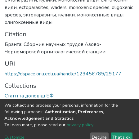
види
,
ectoparasites
,
waders
,
monoxenic species
,
oligoxenic
species
,
эктопаразиты
,
кулики
,
моноксенные виды
,
олигоксенные виды
Citation
Бранта: Сборник научных трудов Азово-
Черноморской орнитологической станции
URI
https://dspace.onu.edu.ua/handle/123456789/29177
Collections
Статті та доповіді БФ
We collect and process your personal information for the
Full item page
following purposes:
Authentication, Preferences,
Acknowledgement and Statistics
.
To learn more, please read our
privacy policy
.
DSpace software
copyright © 2009-2026
LYRASIS
Cookie
Privacy
End User
Send
Customize
Decline
That's ok