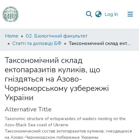
(current)
Log In
Communities
Home
02. Біологічний факультет
&
Статті та доповіді БФ
Таксономічний склад ектопаразитів куликів, що гніздяться на Азово-Чорноморському узбережжі України
Collections
Таксономічний склад
All of DSpace
ектопаразитів куликів, що
гніздяться на Азово-
Statistics
Чорноморському узбережжі
України
Alternative Title
Taxonomic structure of ectoparasites of waders nesting on the
Azov-Black Sea coast of Ukraine
Таксономический состав эктопаразитов куликов, гнездящихся
на Азово-Черноморском побережье Украины