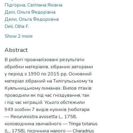
Підгорна, Світлана Яківна
Делі, Ольга Федорівна
Дели, Ольга Федоровна
Deli, Olha F.
Show 2 more
Abstract
В роботі проаналізовані результати
обробки матеріалів, зібраних авторами
у період з 1990 по 2015 рр. Основний
матеріал зібраний на Тилігульському та
Куяльницькому лиманах. Вилов птахів
проводили як під час гніздування, так
і під час міграцій. Усього обстежили
949 особин 7 видів куликів (чоботаря
— Recurvirostra avosetta L., 1758,
коловодника звичайного — Tringa totanus
(L., 1758), пісочника малого — Charadrius