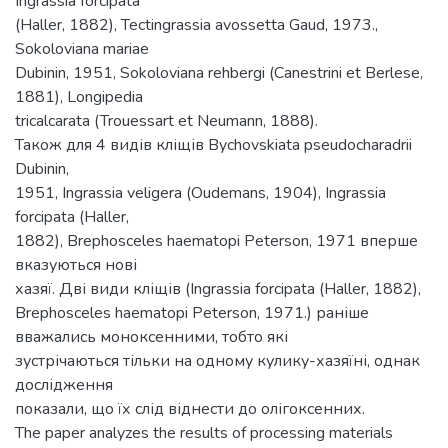
Ingrassia forcipata
(Haller, 1882), Tectingrassia avossetta Gaud, 1973.,
Sokoloviana mariae
Dubinin, 1951, Sokoloviana rehbergi (Canestrini et Berlese,
1881), Longipedia
tricalcarata (Trouessart et Neumann, 1888).
Також для 4 видів кліщів Bychovskiata pseudocharadrii
Dubinin,
1951, Ingrassia veligera (Oudemans, 1904), Ingrassia
forcipata (Haller,
1882), Brephosceles haematopi Peterson, 1971 вперше
вказуються нові
хазяї. Дві види кліщів (Ingrassia forcipata (Haller, 1882),
Brephosceles haematopi Peterson, 1971.) раніше
вважались моноксенними, тобто які
зустрічаються тільки на одному кулику-хазяїні, однак
дослідження
показали, що їх слід віднести до олігоксенних.
The paper analyzes the results of processing materials