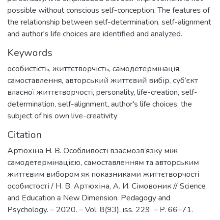
possible without conscious self-conception. The features of
the relationship between self-determination, self-alignment
and author's life choices are identified and analyzed.
Keywords
особистість
,
життєтворчість
,
самодетермінація
,
самоставлення
,
авторський життєвий вибір
,
суб’єкт
власної життєтворчості
,
personality
,
life-creation
,
self-
determination
,
self-alignment
,
author's life choices
,
the
subject of his own live-creativity
Citation
Артюхіна Н. В. Особливості взаємозв’язку між
самодетермінацією, самоставленням та авторським
життєвим вибором як показниками життєтворчості
особистості / Н. В. Артюхіна, А. И. Сімовоник // Science
and Education a New Dimension. Pedagogy and
Psychology. – 2020. – Vol. 8(93), iss. 229. – P. 66–71.