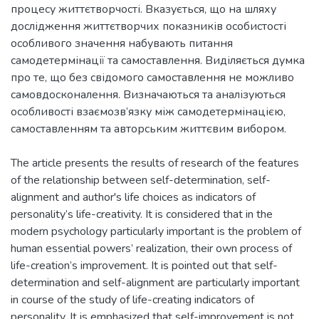
процесу життєтворчості. Вказується, що на шляху
дослідження життєтворчих показників особистості
особливого значення набувають питання
самодетермінації та самоставлення. Виділяється думка
про те, що без свідомого самоставлення не можливо
самовдосконалення. Визначаються та аналізуються
особливості взаємозв’язку між самодетермінацією,
The article presents the results of research of the features
of the relationship between self-determination, self-
alignment and author's life choices as indicators of
personality’s life-creativity. It is considered that in the
modern psychology particularly important is the problem of
human essential powers’ realization, their own process of
life-creation’s improvement. It is pointed out that self-
determination and self-alignment are particularly important
in course of the study of life-creating indicators of
personality. It is emphasized that self-improvement is not