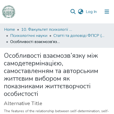
(current)
Log In
Communities
Home
10. Факультет психології та соціальної роботи
&
Психологічні науки
Статті та доповіді ФПСР (Психологічні науки)
Collections
Особливості взаємозв’язку між самодетермінацією, самоставленням та авторським життєвим вибором як показниками життєтворчості особистості
All of DSpace
Особливості взаємозв’язку між
самодетермінацією,
Statistics
самоставленням та авторським
життєвим вибором як
показниками життєтворчості
особистості
Alternative Title
The features of the relationship between self-determination, self-