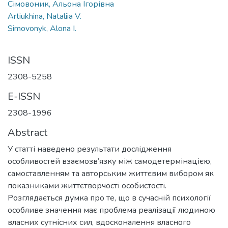
Сімовоник, Альона Ігорівна
Artiukhina, Nataliia V.
Simovonyk, Alona I.
ISSN
2308-5258
E-ISSN
2308-1996
Abstract
У статті наведено результати дослідження
особливостей взаємозв’язку між самодетермінацією,
самоставленням та авторським життєвим вибором як
показниками життєтворчості особистості.
Розглядається думка про те, що в сучасній психології
особливе значення має проблема реалізації людиною
власних сутнісних сил, вдосконалення власного