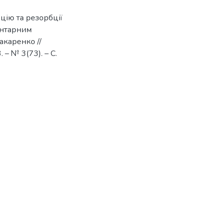
цію та резорбції
ментарним
Макаренко //
– № 3(73). – С.