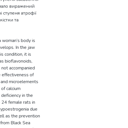
 мало виражений
 ступеня атрофії
кістки та
 a woman’s body is
velops. In the jaw
s condition, it is
as bioflavonoids,
is not accompanied
e effectiveness of
o- and microelements
 of calcium
 deficiency in the
 24 female rats in
hypoestrogenia due
ell as the prevention
e from Black Sea