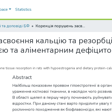
Space
Statistics
і та доповіді БФ
Корекція порушень засвоєння кальцію та резорбції кісткової тканини у щурів з гіпоестрогенією та аліментарним дефіцитом білка і кальцію
своєння кальцію та резорбції
ією та аліментарним дефіцито
ne tissue resorption in rats with hypoestrogenia and dietary protein-cal
Abstract
Найбільш показовим проявом гіпоестрогенії в органі
ураження кісткової тканини, в наслідок чого розвив
В області щелеп в першу чергу починають руйнувати
відростки. При даному стані варто приділити увагу
рослинного походження як біофлавоноїди, які мают