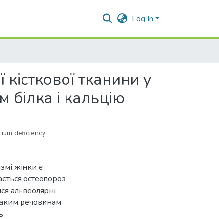
Log In
 кісткової тканини у
м білка і кальцію
cium deficiency
змі жінки є
ається остеопороз.
ся альвеолярні
 таким речовинам
ь