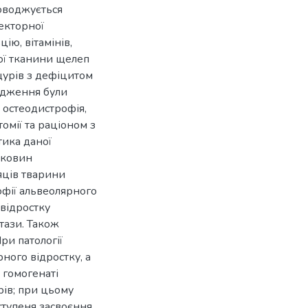
роводжується
екторної
ію, вітамінів,
вої тканини щелеп
щурів з дефіцитом
лідження були
 остеодистрофія,
омії та раціоном з
тика даної
аковин
яців тварини
офії альвеолярного
 відростку
стази. Також
ри патології
ного відростку, а
у гомогенаті
рів; при цьому
ступеня засвоєння