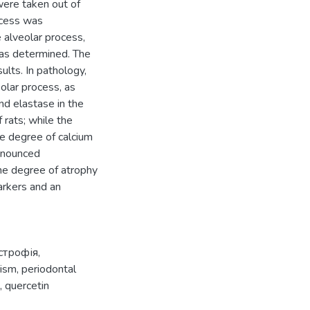
were taken out of
ocess was
 alveolar process,
was determined. The
lts. In pathology,
olar process, as
nd elastase in the
 rats; while the
e degree of calcium
ronounced
the degree of atrophy
arkers and an
строфія
,
ism
,
periodontal
,
quercetin