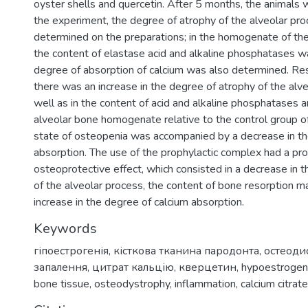
oyster shells and quercetin. After 5 months, the animals 
the experiment, the degree of atrophy of the alveolar pr
determined on the preparations; in the homogenate of the
the content of elastase acid and alkaline phosphatases 
degree of absorption of calcium was also determined. Resu
there was an increase in the degree of atrophy of the alve
well as in the content of acid and alkaline phosphatases a
alveolar bone homogenate relative to the control group of
state of osteopenia was accompanied by a decrease in th
absorption. The use of the prophylactic complex had a p
osteoprotective effect, which consisted in a decrease in 
of the alveolar process, the content of bone resorption m
increase in the degree of calcium absorption.
Keywords
гіпоестрогенія
,
кісткова тканина пародонта
,
остеоди
запалення
,
цитрат кальцію
,
кверцетин
,
hypoestrogen
bone tissue
,
osteodystrophy
,
inflammation
,
calcium citrate