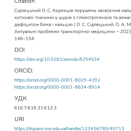
Citation
Сідлецький О. С. Корекція порушень засвоєння каль
кісткової тканини у щурів з гіпоестрогенією та алі
дефіцитом білка і кальцію / О. С. Сідлецький, О. А. 
Актуальні проблеми транспортної медицини. – 2023. 
146–154.
DOI
https://doi.org/10.5281/zenodo.8254534
ORCID:
https://orcid.org/0000-0001-8029-4392
https://orcid.org/0000-0001-8834-8914
УДК
616.7:616.31:612.3
URI
https://dspace.onu.edu.ua/handle/123456789/40713