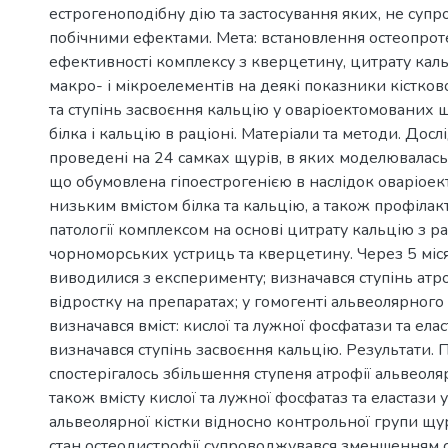
естрогеноподібну дію та застосування яких, не суп
побічними ефектами. Мета: встановлення остеопрот
ефективності комплексу з кверцетину, цитрату кальц
макро- і мікроелементів на деякі показники кістко
та ступінь засвоєння кальцію у оваріоектомованих 
білка і кальцію в раціоні. Матеріали та методи. Дос
проведені на 24 самках щурів, в яких моделювалась
що обумовлена гіпоестрогенією в наслідок оваріоект
низьким вмістом білка та кальцію, а також профілак
патології комплексом на основі цитрату кальцію з р
чорноморських устриць та кверцетину. Через 5 міс
виводилися з експерименту; визначався ступінь атр
відростку на препаратах; у гомогенті альвеолярного
визначався вміст: кислої та лужної фосфатази та ела
визначався ступінь засвоєння кальцію. Результати. П
спостерігалось збільшення ступеня атрофії альвеоляр
також вмісту кислої та лужної фосфатаз та еластази 
альвеолярної кістки відносно контрольної групи щу
стан остеодистрофії супроводжувався зменшенням 