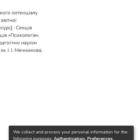
ького потенціалу
 звітної
урс] : Секція
ція «Психологія»,
дагогічні науки»
ім. І. І. Мечникова,
We collect and process your personal information for the
following purposes:
Authentication, Preferences,