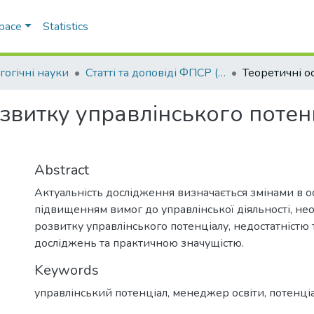
Space
Statistics
гогічні науки
Статті та доповіді ФПСР (Педагогічні науки)
озвитку управлінського поте
Abstract
Актуальність дослідження визначається змінами в ос
підвищенням вимог до управлінської діяльності, не
розвитку управлінського потенціалу, недостатністю
досліджень та практичною значущістю.
Keywords
управлінський потенціал
,
менеджер освіти
,
потенці