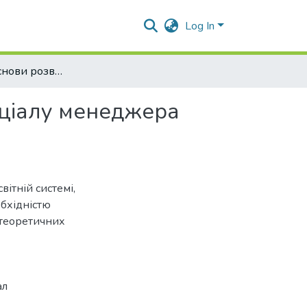
Log In
Теоретичні основи розвитку управлінського потенціалу менеджера освіти
нціалу менеджера
вітній системі,
обхідністю
 теоретичних
ал