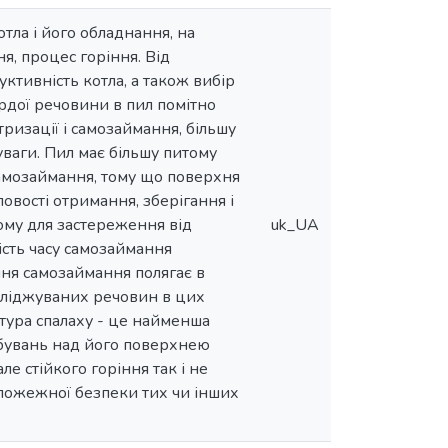
тла і його обладнання, на
я, процес горіння. Від
ктивність котла, а також вибір
рдої речовини в пил помітно
тризації і самозаймання, більшу
уваги. Пил має більшу питому
амозаймання, тому що поверхня
овості отримання, зберігання і
ому для застереження від
uk_UA
ість часу самозаймання
ння самозаймання полягає в
осліджуваних речовин в цих
атура спалаху - це найменша
обувань над його поверхнею
ле стійкого горіння так і не
 пожежної безпеки тих чи інших