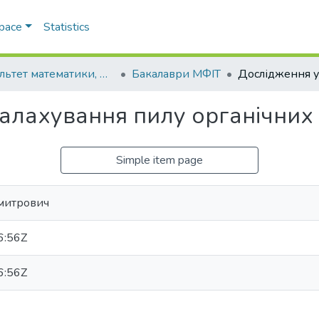
Space
Statistics
Факультет математики, фізики та інформаційних технологій
Бакалаври МФІТ
алахування пилу органічних
Simple item page
митрович
6:56Z
6:56Z