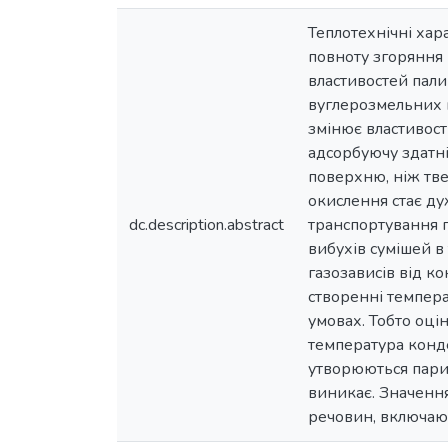
Теплотехнічні хар
повноту згоряння 
властивостей пали
вуглерозмельних м
змінює властивості
адсорбуючу здатні
поверхню, ніж тв
окислення стає ду
dc.description.abstract
транспортування п
вибухів сумішей в
газозависів від к
створенні темпера
умовах. Тобто оці
температура конд
утворюються пари, 
виникає. Значення
речовин, включаючи