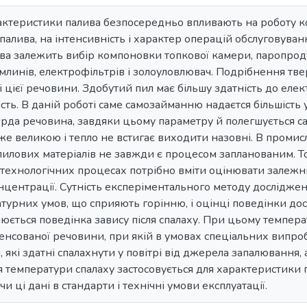
актеристики палива безпосередньо впливають на роботу ко
палива, на інтенсивність і характер операцій обслуговуванн
ва залежить вибір компоновки топкової камери, паропроду
линів, електрофільтрів і золоуловлювач. Подрібнення тве
 цієї речовини. Здобутий пил має більшу здатність до елек
сть. В даній роботі саме самозайманню надаєтся більшість 
ерда речовина, завдяки цьому параметру й полегшується с
же великою і тепло не встигає виходити назовні. В промисл
илових матеріалів не завжди є процесом запланованим. Т
 технологічних процесах потрібно вміти оцінювати залежн
онцентрації. Сутність експеріментального методу дослідже
турних умов, що сприяють горінню, і оцінці поведінки д
нюється поведінка завису після спалаху. При цьому темпер
енсованої речовини, при якій в умовах спеціальних випр
які здатні спалахнути у повітрі від джерела запалювання, а
 температури спалаху застосовується для характеристики
 ці дані в стандарти і технічні умови експлуатації.