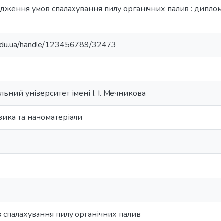
лідження умов спалахування пилу органічних палив : диплом
u.edu.ua/handle/123456789/32473
ьний університет імені І. І. Мечникова
зика та наноматеріали
 спалахування пилу органічних палив