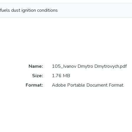
fuels dust ignition conditions
Name:
105_Ivanov Dmytro Dmytrovych.pdf
Size:
1.76 MB
Format:
Adobe Portable Document Format