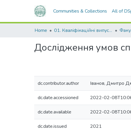
Communities & Collections
All of D
Home
01. Кваліфікаційні випускні роботи здобувачів вищої освіти
Дослідження умов сп
dc.contributor.author
Іванов, Дмитро Д
dc.date.accessioned
2022-02-08T10:0
dc.date.available
2022-02-08T10:0
dc.date.issued
2021