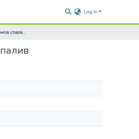
Log In
Дослідження умов спалахування пилу органічних палив
 палив