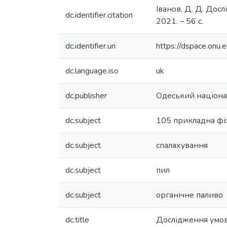
Іванов, Д. Д. Дос
dc.identifier.citation
2021. – 56 с.
dc.identifier.uri
https://dspace.on
dc.language.iso
uk
dc.publisher
Одеський націонал
dc.subject
105 прикладна фі
dc.subject
спалахування
dc.subject
пил
dc.subject
органічне паливо
dc.title
Дослідження умов