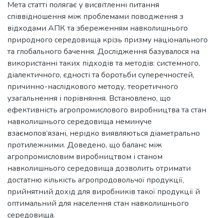
Мета статті полягає у висвітленні питання
співвідношення між проблемами поводження з
відходами АПК та збереженням навколишнього
природного середовища крізь призму національного
та глобального бачення. Дослідження базувалося на
використанні таких підходів та методів: системного,
діалектичного, єдності та боротьби суперечностей,
причинно-наслідкового методу, теоретичного
узагальнення і порівняння. Встановлено, що
ефективність агропромислового виробництва та стан
навколишнього середовища неминуче
взаємопов’язані, нерідко виявляються діаметрально
протилежними. Доведено, що баланс між
агропромисловим виробництвом і станом
навколишнього середовища дозволить отримати
достатню кількість агропродовольчої продукції,
прийнятний дохід для виробників такої продукції й
оптимальний для населення стан навколишнього
середовища.