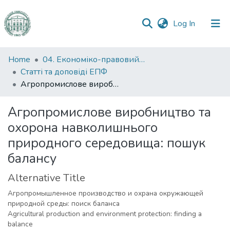
(current)
Log In
Communities
Home
04. Економіко-правовий факультет
&
Статті та доповіді ЕПФ
Collections
Агропромислове виробництво та охорона навколишнього природного середовища: пошук балансу
All of DSpace
Агропромислове виробництво та
охорона навколишнього
Statistics
природного середовища: пошук
балансу
Alternative Title
Агропромышленное производство и охрана окружающей
природной среды: поиск баланса
Agricultural production and environment protection: finding a
balance