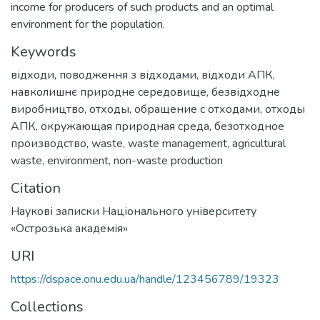
income for producers of such products and an optimal
environment for the population.
Keywords
відходи
,
поводження з відходами
,
відходи АПК
,
навколишнє природне середовище
,
безвідходне
виробництво
,
отходы
,
обращение с отходами
,
отходы
АПК
,
окружающая природная среда
,
безотходное
производство
,
waste
,
waste management
,
agricultural
waste
,
environment
,
non-waste production
Citation
Наукові записки Національного університету
«Острозька академія»
URI
https://dspace.onu.edu.ua/handle/123456789/19323
Collections