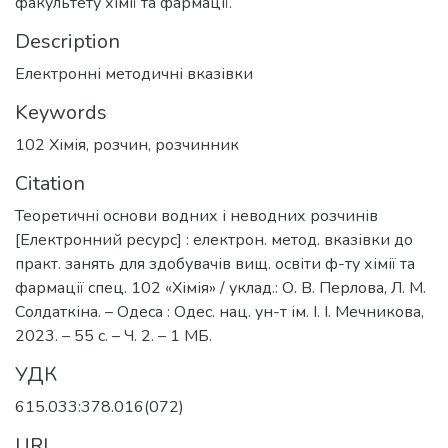
факультету хімії та фармації.
Description
Електронні методичні вказівки
Keywords
102 Хімія
,
розчин
,
розчинник
Citation
Теоретичні основи водних і неводних розчинів
[Електронний ресурс] : електрон. метод. вказівки до
практ. занять для здобувачів вищ. освіти ф-ту хімії та
фармації спец. 102 «Хімія» / уклад.: О. В. Перлова, Л. М.
Солдаткіна. – Одеса : Одес. нац. ун-т ім. І. І. Мечникова,
2023. – 55 c. – Ч. 2. – 1 МБ.
УДК
615.033:378.016(072)
URI