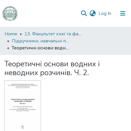
(current)
Log In
Communities
Home
13. Факультет хімії та фармації
&
Підручники, навчальні посібники та інші науково- та навчально-методичні праці ФХФ
Collections
Теоретичні основи водних і неводних розчинів. Ч. 2.
All of DSpace
Теоретичні основи водних і
неводних розчинів. Ч. 2.
Statistics