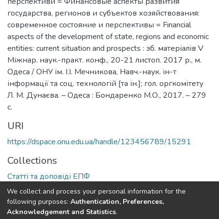
перспективи = Финансовые аспекты развития
государства, регионов и субъектов хозяйствования:
современное состояние и перспективы = Financial
aspects of the development of state, regions and economic
entities: current situation and prospects : зб. матеріалів V
Міжнар. наук.-практ. конф., 20-21 листоп. 2017 р., м.
Одеса / ОНУ ім. І.І. Мечникова, Навч.-наук. ін-т
інформації та соц. технологій [та ін.]; гол. оргкомітету
Л. М. Дунаєва. – Одеса : Бондаренко М.О., 2017. – 279
с.
URI
https://dspace.onu.edu.ua/handle/123456789/15291
Collections
Статті та доповіді ЕПФ
We collect and process your personal information for the
Full item page
following purposes:
Authentication, Preferences,
Acknowledgement and Statistics
.