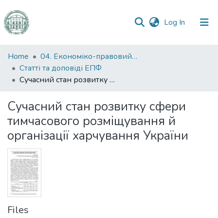
(current)
Log In
Communities
Home
04. Економіко-правовий факультет
&
Статті та доповіді ЕПФ
Collections
Сучасний стан розвитку сфери тимчасового розміщування й організації харчування України
All of DSpace
Сучасний стан розвитку сфери
тимчасового розміщування й
Statistics
організації харчування України
Files