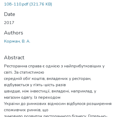
108-110.pdf
(321.76 KB)
Date
2017
Authors
Коржан, В. А.
Abstract
Ресторанна справа є однією з найприбутковіших у
світі. За статистикою
середній обіг коштів, вкладених у ресторан,
відбувається у п’ять-шість разів
швидше, ніж інвестиції, вкладені, наприклад, у
магазин одягу. Із переходом
України до ринкових відносин відбулося розширення
споживчих ринків, що
зумовило розвиток ресторанного бізнесу. Готельно-