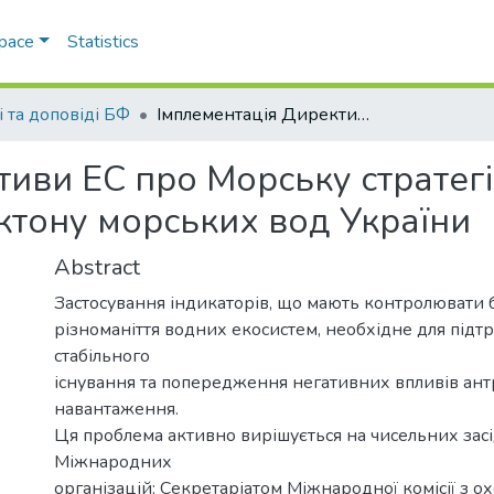
Space
Statistics
і та доповіді БФ
Імплементація Директиви ЕС про Морську стратегію для державного моніторингу зоопланктону морських вод України
тиви ЕС про Морську стратег
ктону морських вод України
Abstract
Застосування індикаторів, що мають контролювати б
різноманіття водних екосистем, необхідне для підт
стабільного
існування та попередження негативних впливів ан
навантаження.
Ця проблема активно вирішується на чисельних зас
Міжнародних
організацій: Секретаріатом Міжнародної комісії з 