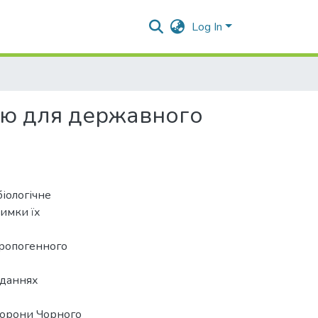
Log In
ію для державного
іологічне
римки їх
тропогенного
іданнях
охорони Чорного