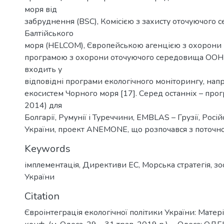
моря від
забруднення (BSC), Комісією з захисту оточуючого
Балтійського
моря (HELCOM), Європейською агенцією з охорони 
програмою з охорони оточуючого середовища ООН 
входить у
відповідні програми екологічного моніторингу, нап
екосистем Чорного моря [17]. Серед останніх – про
2014) для
Болгарії, Румунії і Туреччини, EMBLAS – Грузії, Росій
України, проект ANEMONE, що розпочався з поточно
Keywords
імплементація
,
Директиви ЕС
,
Морська стратегія
,
зо
України
Citation
Євроінтеграція екологічної політики України: Матері