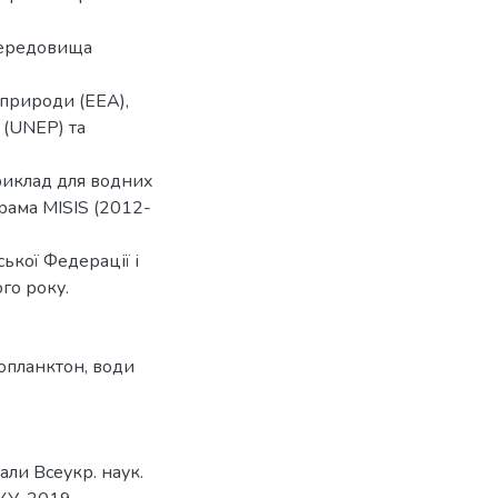
 середовища
природи (EEA),
(UNEP) та
риклад для водних
грама MISIS (2012-
ської Федерації і
го року.
опланктон
,
води
али Всеукр. наук.