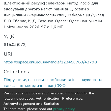
[Електронний ресурс] : електрон. метод. посіб. для
здобувачів другого магіст. рівня вищ. освіти з
дисципліни «Фармакологія» спец. І8 Фармація / уклад.:
Л. В. Еберле, К. Д. Сазонов. Одеса : Одес. нац. ун-т ім. І.
І. Мечникова, 2026. 97 с. 1,6 МБ.
УДК
615.03(072)
URI
https://dspace.onu.edu.ua/handle/123456789/43790
Collections
Підручники, навчальні посібники та інші науково- та
навчально-методичні праці ФХФ
We collect and process your personal information for the
Full item page
following purposes:
Authentication, Preferences,
Acknowledgement and Statistics
.
To learn more, please read our
privacy policy
.