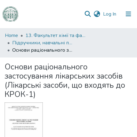
(current)
Log In
Communities
Home
13. Факультет хімії та фармації
&
Підручники, навчальні посібники та інші науково- та навчально-методичні праці ФХФ
Collections
Основи раціонального застосування лікарських засобів (Лікарські засоби, що входять до КРОК-1)
All of DSpace
Основи раціонального
застосування лікарських засобів
Statistics
(Лікарські засоби, що входять до
КРОК-1)