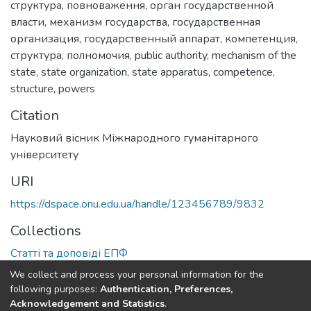
структура
,
повноваження
,
орган государственной
власти
,
механизм государства
,
государственная
организация
,
государственный аппарат
,
компетенция
,
структура
,
полномочия
,
public authority
,
mechanism of the
state
,
state organization
,
state apparatus
,
competence
,
structure
,
powers
Citation
Науковий вісник Міжнародного гуманітарного
університету
URI
https://dspace.onu.edu.ua/handle/123456789/9832
Collections
Статті та доповіді ЕПФ
We collect and process your personal information for the
Full item page
following purposes:
Authentication, Preferences,
Acknowledgement and Statistics
.