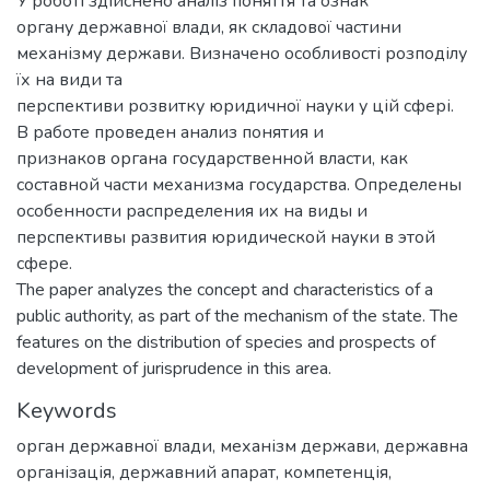
У роботі здійснено аналіз поняття та ознак
органу державної влади, як складової частини
механізму держави. Визначено особливості розподілу
їх на види та
перспективи розвитку юридичної науки у цій сфері.
В работе проведен анализ понятия и
признаков органа государственной власти, как
составной части механизма государства. Определены
особенности распределения их на виды и
перспективы развития юридической науки в этой
сфере.
The paper analyzes the concept and characteristics of a
public authority, as part of the mechanism of the state. The
features on the distribution of species and prospects of
development of jurisprudence in this area.
Keywords
орган державної влади
,
механізм держави
,
державна
організація
,
державний апарат
,
компетенція
,