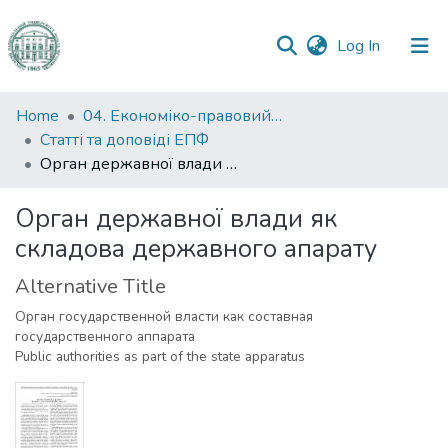
(current)
Log In
Communities
Home
04. Економіко-правовий факультет
&
Статті та доповіді ЕПФ
Collections
Орган державної влади як складова державного апарату
All of DSpace
Орган державної влади як
складова державного апарату
Statistics
Alternative Title
Орган государственной власти как составная
государственного аппарата
Public authorities as part of the state apparatus