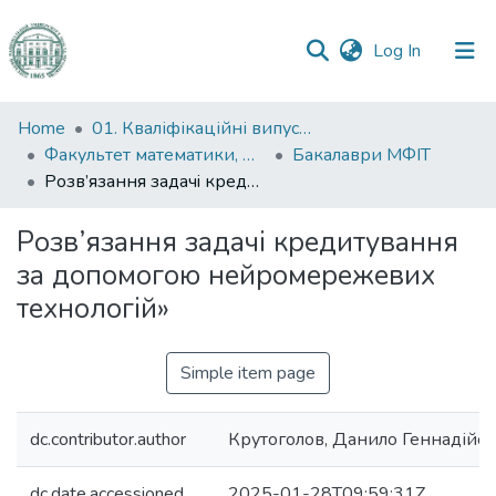
(current)
Log In
Communities
Home
01. Кваліфікаційні випускні роботи здобувачів вищої освіти
&
Факультет математики, фізики та інформаційних технологій
Бакалаври МФІТ
Collections
Розв’язання задачi кредитування за допомогою нейромережевих технологiй»
All of DSpace
Розв’язання задачi кредитування
за допомогою нейромережевих
Statistics
технологiй»
Simple item page
dc.contributor.author
Крутоголов, Данило Геннадійо
dc.date.accessioned
2025-01-28T09:59:31Z