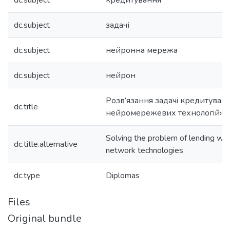
dc.subject
кредитування
dc.subject
задачі
dc.subject
нейронна мережа
dc.subject
нейрон
Розв’язання задачi кредитуван
dc.title
нейромережевих технологiй»
Solving the problem of lending with
dc.title.alternative
network technologies
dc.type
Diplomas
Files
Original bundle