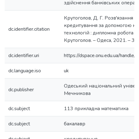
здiйснення банкiвських операцi
Крутоголов, Д. Г. Розв'язання з
кредитування за допомогою 
dc.identifier.citation
технологій : дипломна робота ба
Крутоголов. – Одеса, 2021. – 36 
dc.identifier.uri
https://dspace.onu.edu.ua/hand
dc.language.iso
uk
Одеський національний університ
dc.publisher
Мечникова
dc.subject
113 прикладна математика
dc.subject
бакалавр