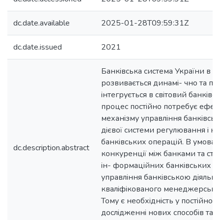
dc.date.available
2025-01-28T09:59:31Z
dc.date.issued
2021
Банкiвська система України в с
розвивається динамi- чно та по
iнтегрується в свiтовий банкiвс
процес постiйно потребує ефе
механiзму управлiння банкiвськ
дiєвої системи регулювання i к
банкiвських операцiй. В умовах
dc.description.abstract
конкуренцiї мiж банками та стр
iн- формацiйних банкiвських те
управлiння банкiвською дiяльнi
квалiфiкованого менеджерсько
Тому є необхiднiсть у постiйном
дослiдженнi нових способiв та п