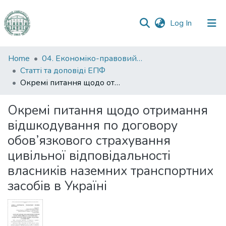
(current)
Log In
Communities
Home
04. Економіко-правовий факультет
&
Статті та доповіді ЕПФ
Collections
Окремі питання щодо отримання відшкодування по договору обов’язкового страхування цивільної відповідальності власників наземних транспортних засобів в Україні
All of DSpace
Окремі питання щодо отримання
відшкодування по договору
Statistics
обов’язкового страхування
цивільної відповідальності
власників наземних транспортних
засобів в Україні